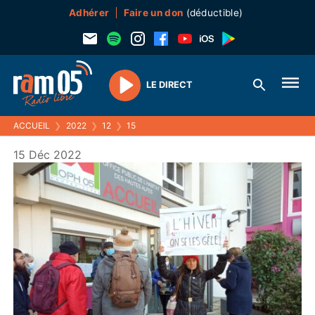
Adhérer
Faire un don
(déductible)
LE DIRECT
Play
ACCUEIL
❯
2022
❯
12
❯
15
15 Déc 2022