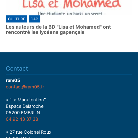
CULTURE
GAP
Les auteurs de la BD "Lisa et Mohamed" ont
rencontré les lycéens gapençais
Contact
ram05
contact@ram05.fr
• "La Manutention"
Espace Delaroche
05200 EMBRUN
04 92 43 37 38
• 27 rue Colonel Roux