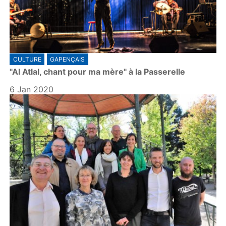
CULTURE
GAPENÇAIS
"Al Atlal, chant pour ma mère" à la Passerelle
6 Jan 2020