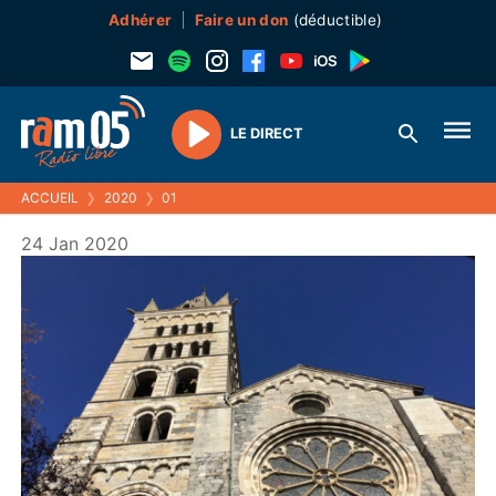
Adhérer
Faire un don
(déductible)
LE DIRECT
Play
ACCUEIL
❯
2020
❯
01
24 Jan 2020