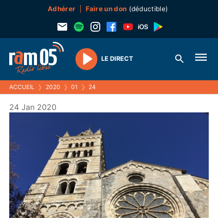
Adhérer
Faire un don
(déductible)
LE DIRECT
Play
ACCUEIL
❯
2020
❯
01
❯
24
24 Jan 2020