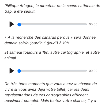
Philippe Ariagno, le directeur de la scène nationale de
Gap, a été séduit.
00:00
P
l
« A la recherche des canards perdus » sera donnée
a
demain soir/
aujourd’hui
(jeudi) à 19h.
y
Et samedi
toujours à 19h, autre cartographie, et autre
animal.
00:00
P
l
De très bons moments que vous aurez la chance de
a
vivre si vous avez déjà votre billet, car les deux
représentations de ces cartographies affichent
y
quasiment complet. Mais tentez votre chance, il y a