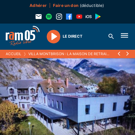
Adhérer
Faire un don
(déductible)
LE DIRECT
Play
ACCUEIL
❯
VILLA MONTBRISON : LA MAISON DE RETRAITE DE L'ARGENTIÈRE ENTRE DANS LA MODERNITÉ