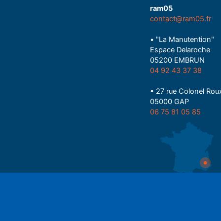
ram05
contact@ram05.fr
• "La Manutention"
Espace Delaroche
05200 EMBRUN
04 92 43 37 38
• 27 rue Colonel Rou
05000 GAP
06 75 81 05 85
Espace auditeu
Play
Nous écrire