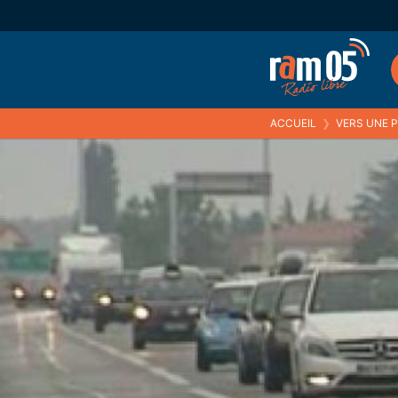
ACCUEIL
❯
VERS UNE P