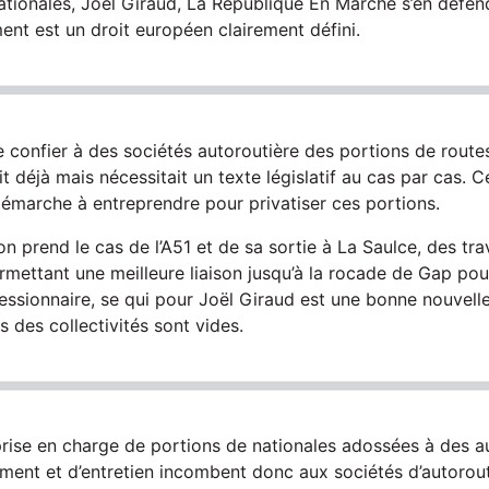
ationales, Joël Giraud, La République En Marche s’en défen
ment est un droit européen clairement défini.
e confier à des sociétés autoroutière des portions de routes
it déjà mais nécessitait un texte législatif au cas par cas
 démarche à entreprendre pour privatiser ces portions.
l’on prend le cas de l’A51 et de sa sortie à La Saulce, des tr
ettant une meilleure liaison jusqu’à la rocade de Gap pour
essionnaire, se qui pour Joël Giraud est une bonne nouvell
s des collectivités sont vides.
prise en charge de portions de nationales adossées à des au
ent et d’entretien incombent donc aux sociétés d’autorou