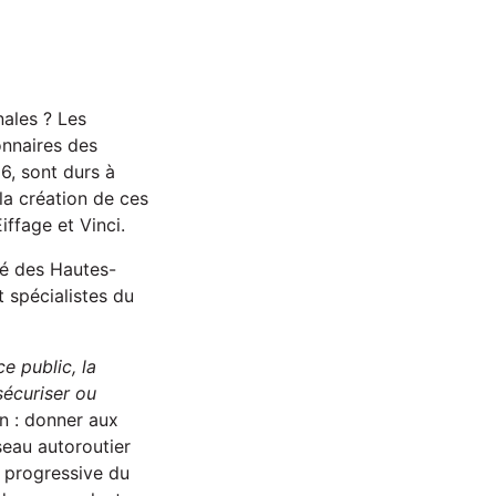
nales ? Les
onnaires des
6, sont durs à
 la création de ces
iffage et Vinci.
é des Hautes-
t spécialistes du
e public, la
sécuriser ou
n : donner aux
seau autoroutier
on progressive du