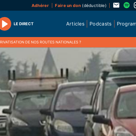
Adhérer
Faire un don
(déductible)
Articles
Podcasts
Progra
LE DIRECT
Play
RIVATISATION DE NOS ROUTES NATIONALES ?