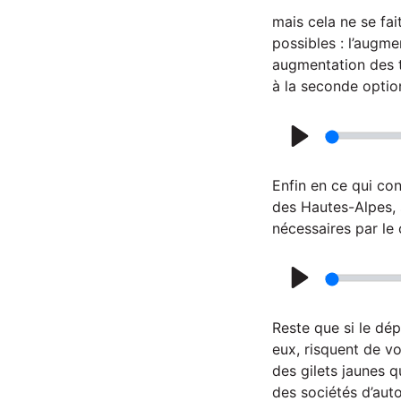
y
mais cela ne se fa
possibles : l’augme
augmentation des t
à la seconde optio
P
l
Enfin en ce qui co
a
des Hautes-Alpes, s
nécessaires par le 
y
P
l
Reste que si le dé
a
eux, risquent de vo
des gilets jaunes 
y
des sociétés d’aut