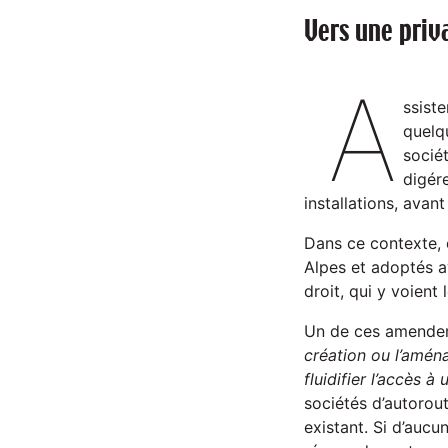
Vers une priv
A
ssiste
quelq
sociét
digére
installations, avan
Dans ce contexte,
Alpes et adoptés av
droit, qui y voient
Un de ces amende
création ou l’aména
fluidifier l’accès 
sociétés d’autorou
existant. Si d’aucu