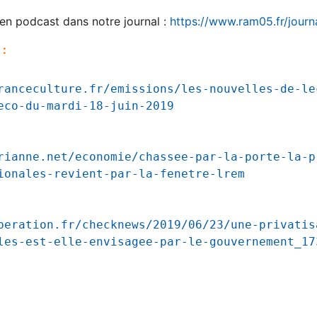
 en podcast dans notre journal :
https://www.ram05.fr/journ
 :
ranceculture.fr/emissions/les-nouvelles-de-le
eco-du-mardi-18-juin-2019
rianne.net/economie/chassee-par-la-porte-la-p
ionales-revient-par-la-fenetre-lrem
beration.fr/checknews/2019/06/23/une-privatis
les-est-elle-envisagee-par-le-gouvernement_17