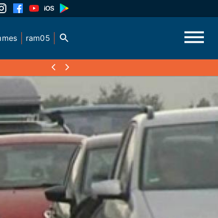
mmes
ram05