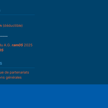
n
n
(déductible)
_____
du A.G.
ram05
2025
05
s
que de partenariats
ons générales
égales
ettings
Mute
ts d'auteur