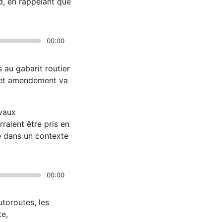
d, en rappelant que
00:00
 au gabarit routier
. Cet amendement va
avaux
raient être pris en
e dans un contexte
00:00
toroutes, les
te,