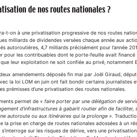
atisation de nos routes nationales ?
ra-t-on à une privatisation progressive de nos routes natio
ues milliards de dividendes versées chaque année aux acti
és autoroutières, 4,7 milliards précisément pour l’année 201
r pour les contribuables dont le porte-feuille avait financé
t que leur exploitation ne soit confiée au privé, notamment E
 deux amendements déposés fin mai par Joël Giraud, déput
ec la loi LOM en juin ont fait bondir certains journalistes e
 les prémisses d’une privatisation des routes nationales.
ments permet de
« faire porter par une délégation de servic
gement d’infrastructures à gabarit routier afin de faciliter, 
à une autoroute ou aux itinéraires qui la prolonge ».
Traductio
te la prise en charge de routes nationales adossées à un ré
n s’interroge sur les risques de dérive, vers une privatisati