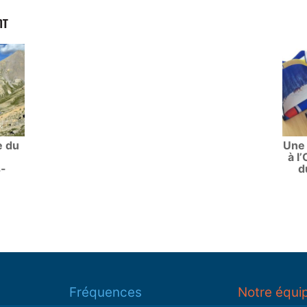
NT
e du
Une
à l
s-
d
Fréquences
Notre équi