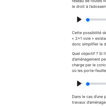
réseau de routes n
le droit à l’adosse
P
l
Cette possibilité d
a
« 2x1 voie » exista
donc simplifier la
y
Quel objectif ? Si 
d’aménagement perm
charge par le conc
où les porte-feuille
P
l
Dans le cas d’une 
a
travaux d’aménagem