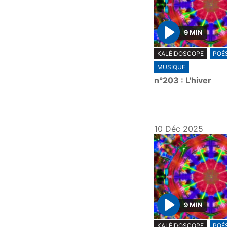
9 MIN
P
KALÉIDOSCOPE
POÉS
l
MUSIQUE
a
n°203 : L'hiver
y
10 Déc 2025
9 MIN
P
KALÉIDOSCOPE
POÉS