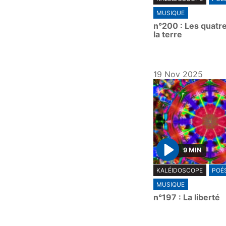
l
MUSIQUE
a
n°200 : Les quatr
y
la terre
19 Nov 2025
9 MIN
P
KALÉIDOSCOPE
POÉS
l
MUSIQUE
a
n°197 : La liberté
y