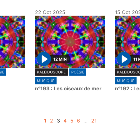
22 Oct 2025
15 Oct 20
12 MIN
11 
P
P
IE
KALÉIDOSCOPE
POÉSIE
KALÉIDOSC
l
l
MUSIQUE
MUSIQUE
a
a
n°193 : Les oiseaux de mer
n°192 : Le
y
y
1
2
3
4
5
6
…
21