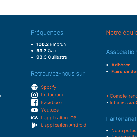
Fréquences
Notre équi
100.2
Embrun
93.7
Gap
Associatio
93.3
Guillestre
Adhérer
Faire un do
Retrouvez-nous sur
______________
Spotify
Instagram
x
• Compte-ren
Facebook
•
Intranet
ram
Youtube
L'application iOS
Partenariat
L'application Android
Notre politi