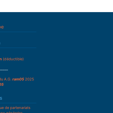
pe
n
n
(déductible)
_____
du A.G.
ram05
2025
05
s
que de partenariats