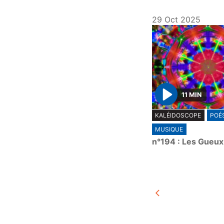
29 Oct 2025
11 MIN
P
KALÉIDOSCOPE
POÉS
l
MUSIQUE
a
n°194 : Les Gueux
y