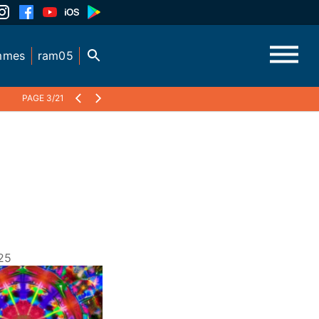
mmes
ram05
PAGE 3/21
25