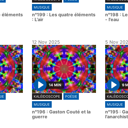
l
l
MUSIQUE
MUSIQUE
a
a
e éléments
n°199 : Les quatre éléments
n°198 : L
y
y
: L'air
- l'eau
12 Nov 2025
5 Nov 20
14 MIN
9 
P
P
IE
KALÉIDOSCOPE
POÉSIE
KALÉIDOSC
l
l
MUSIQUE
MUSIQUE
a
a
n°196 : Gaston Couté et la
n°195 : G
y
y
guerre
l'anarchis