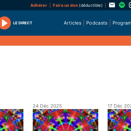
Adhérer
Faire un don
(déductible)
Articles
Podcasts
Progra
LE DIRECT
Play
24 Déc 2025
17 Déc 20