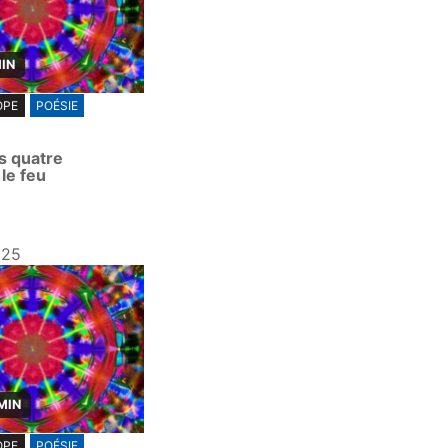
MIN
OPE
POÉSIE
s quatre
le feu
025
MIN
OPE
POÉSIE