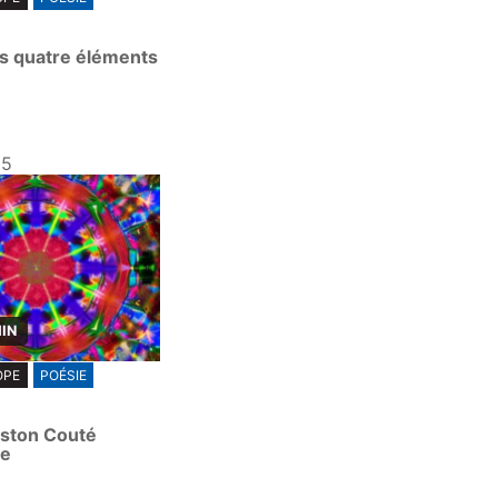
es quatre éléments
25
MIN
OPE
POÉSIE
aston Couté
te