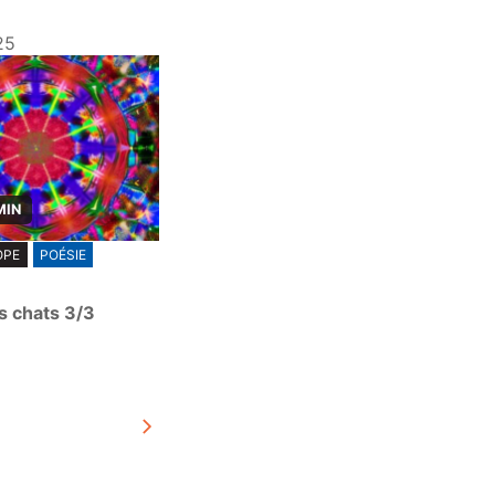
25
MIN
OPE
POÉSIE
s chats 3/3