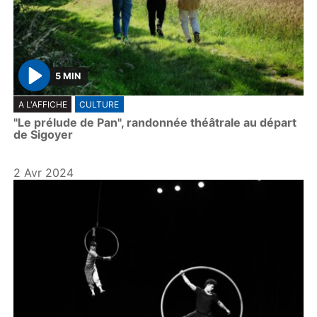
5 MIN
P
A L'AFFICHE
CULTURE
l
"Le prélude de Pan", randonnée théâtrale au départ
a
de Sigoyer
y
2 Avr 2024