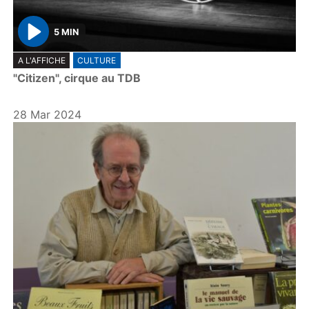
5 MIN
P
A L'AFFICHE
CULTURE
l
"Citizen", cirque au TDB
a
y
28 Mar 2024