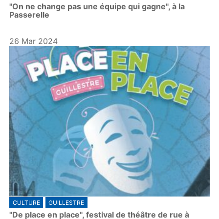
"On ne change pas une équipe qui gagne", à la
a
Passerelle
y
26 Mar 2024
CULTURE
GUILLESTRE
"De place en place", festival de théâtre de rue à