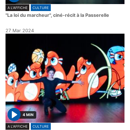
P
A L'AFFICHE
CULTURE
l
"La loi du marcheur", ciné-récit à la Passerelle
a
y
27 Mar 2024
4 MIN
P
A L'AFFICHE
CULTURE
l