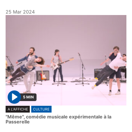
25 Mar 2024
5 MIN
P
A L'AFFICHE
CULTURE
l
"Même", comédie musicale expérimentale à la
a
Passerelle
y