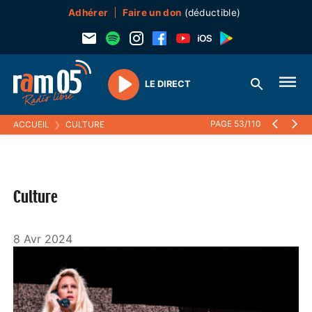
Adhérer
Faire un don
(déductible)
LE DIRECT
Play
PAGE 53/110
ACCUEIL
❯
CULTURE
Culture
8 Avr 2024