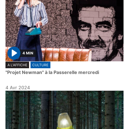
4 MIN
P
A L'AFFICHE
CULTURE
l
"Projet Newman" à la Passerelle mercredi
a
y
4 Avr 2024