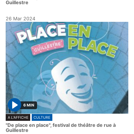
Guillestre
26 Mar 2024
6 MIN
P
A L'AFFICHE
CULTURE
l
"De place en place", festival de théâtre de rue à
a
Guillestre
y