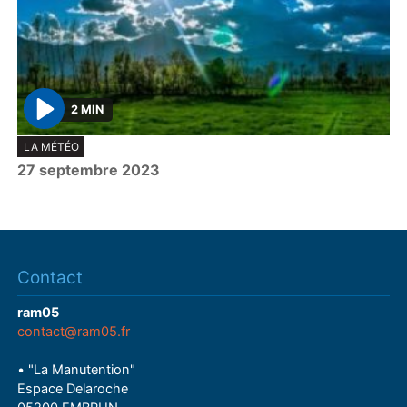
2 MIN
P
LA MÉTÉO
l
27 septembre 2023
a
y
Contact
ram05
contact@ram05.fr
• "La Manutention"
Espace Delaroche