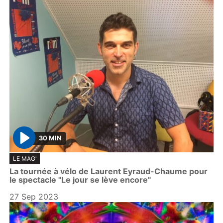
30 MIN
P
LE MAG'
l
La tournée à vélo de Laurent Eyraud-Chaume pour
a
le spectacle "Le jour se lève encore"
y
27 Sep 2023