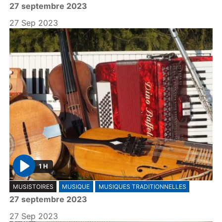
27 septembre 2023
a
y
27 Sep 2023
1 H
P
MUSISTOIRES
MUSIQUE
MUSIQUES TRADITIONNELLES
l
27 septembre 2023
a
y
27 Sep 2023