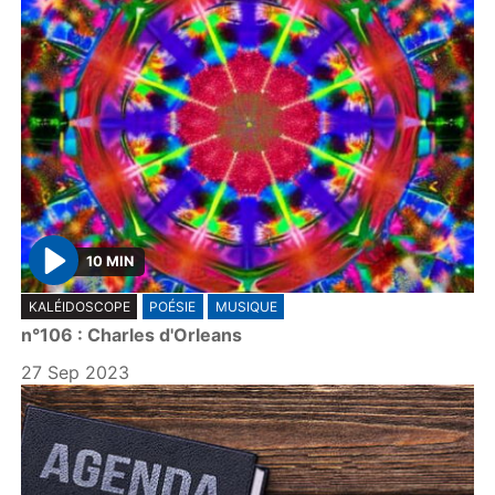
10 MIN
P
KALÉIDOSCOPE
POÉSIE
MUSIQUE
l
n°106 : Charles d'Orleans
a
y
27 Sep 2023