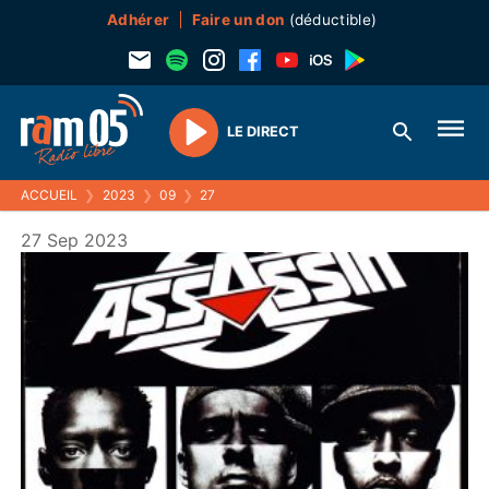
Adhérer
Faire un don
(déductible)
LE DIRECT
Play
ACCUEIL
❯
2023
❯
09
❯
27
27 Sep 2023