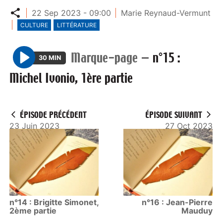
Partager
22 Sep 2023 - 09:00
Marie Reynaud-Vermunt
CULTURE
LITTÉRATURE
Marque-page
—
n°15 :
30 MIN
P
Michel Ivonio, 1ère partie
l
a
y
ÉPISODE PRÉCÉDENT
ÉPISODE SUIVANT
23 Juin 2023
27 Oct 2023
n°14 : Brigitte Simonet,
n°16 : Jean-Pierre
2ème partie
Mauduy