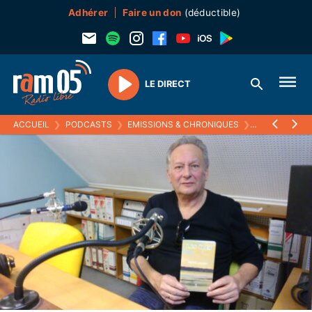
Adhérer
Faire un don
(déductible)
LE DIRECT
Play
ACCUEIL
❯
PODCASTS
❯
EMISSIONS & CHRONIQUES
❯
MARQUE-PAG