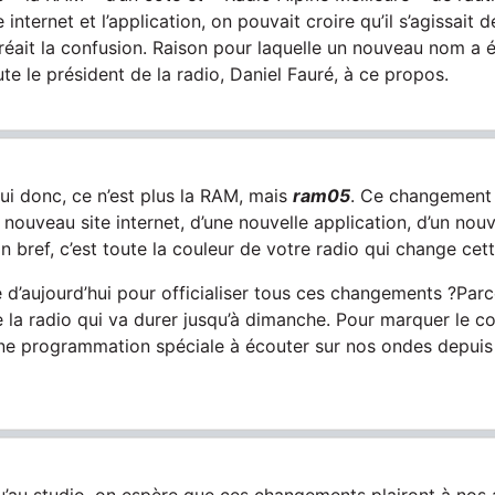
e internet et l’application, on pouvait croire qu’il s’agissait 
créait la confusion. Raison pour laquelle un nouveau nom a été
te le président de la radio, Daniel Fauré, à ce propos.
hui donc, ce n’est plus la RAM, mais
ram05
. Ce changement
nouveau site internet, d’une nouvelle application, d’un nou
n bref, c’est toute la couleur de votre radio qui change cet
 d’aujourd’hui pour officialiser tous ces changements ?Parce
e la radio qui va durer jusqu’à dimanche. Pour marquer le co
e programmation spéciale à écouter sur nos ondes depuis 
u’au studio, on espère que ces changements plairont à nos a