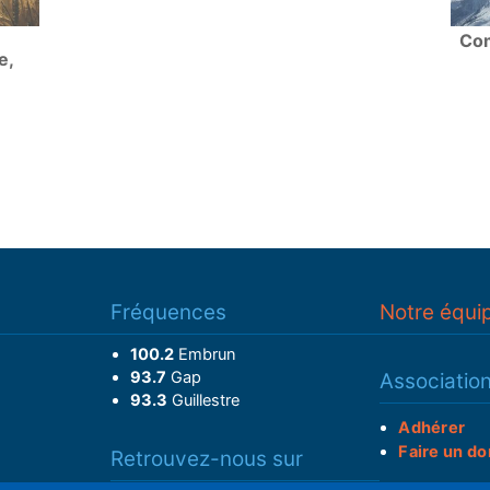
Com
e,
Fréquences
Notre équi
100.2
Embrun
93.7
Gap
Associatio
93.3
Guillestre
Adhérer
Faire un do
Retrouvez-nous sur