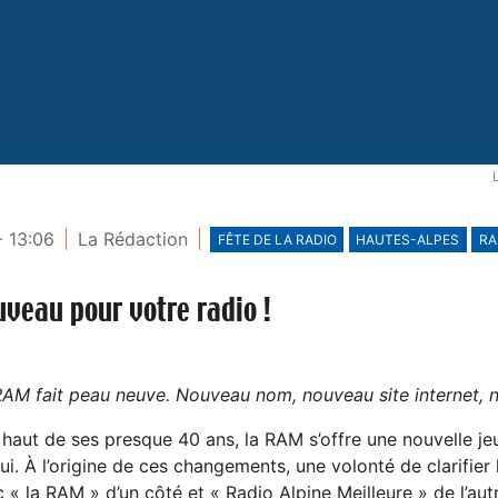
- 13:06
La Rédaction
FÊTE DE LA RADIO
HAUTES-ALPES
RA
veau pour votre radio !
RAM fait peau neuve. Nouveau nom, nouveau site internet, 
u haut de ses presque 40 ans, la RAM s’offre une nouvelle je
ui. À l’origine de ces changements, une volonté de clarifier l
c « la RAM » d’un côté et « Radio Alpine Meilleure » de l’aut