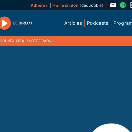
Adhérer
Faire un don
(déductible)
Articles
Podcasts
Progra
LE DIRECT
Play
 NOUVEAU POUR VOTRE RADIO !