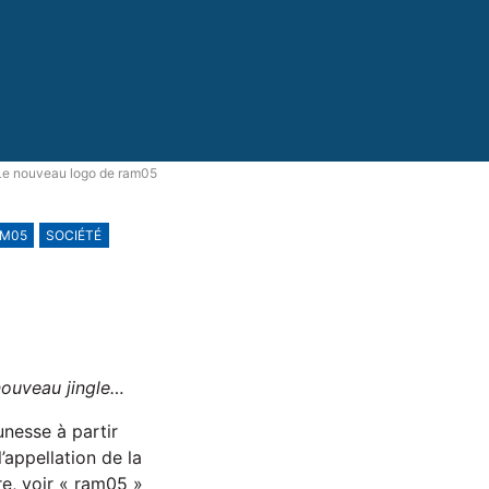
Le nouveau logo de ram05
M05
SOCIÉTÉ
nouveau jingle…
unesse à partir
’appellation de la
re, voir « ram05 »