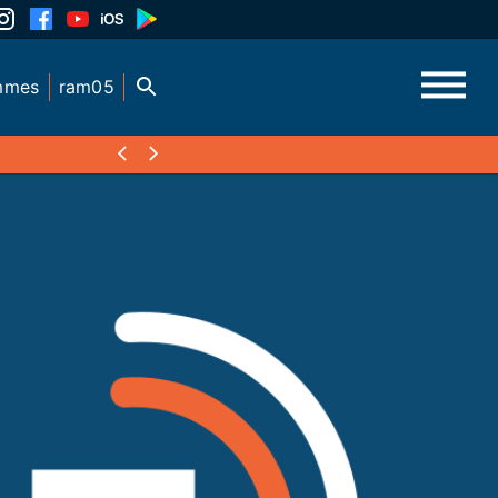
mmes
ram05