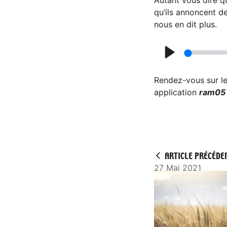
a
qu’ils annoncent d
nous en dit plus.
y
P
l
Rendez-vous sur l
a
application
ram05
y
ARTICLE PRÉCÉDE
27 Mai 2021