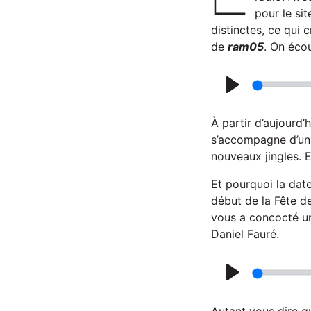
pour le sit
distinctes, ce qui 
de
ram05
. On écou
P
l
À partir d’aujourd’
a
s’accompagne d’un 
nouveaux jingles. E
y
Et pourquoi la date
début de la Fête d
vous a concocté un
Daniel Fauré.
P
l
Autant vous dire q