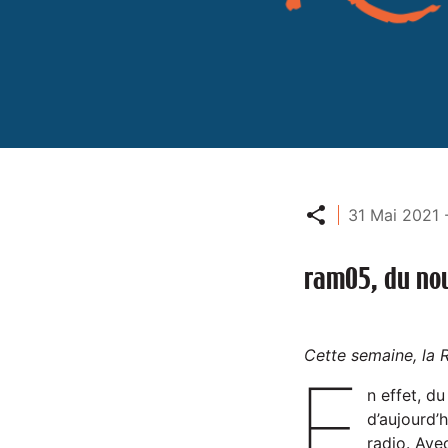
Partager
31 Mai 2021 
ram05, du nou
Cette semaine, la 
E
n effet, d
d’aujourd’h
radio. Ave