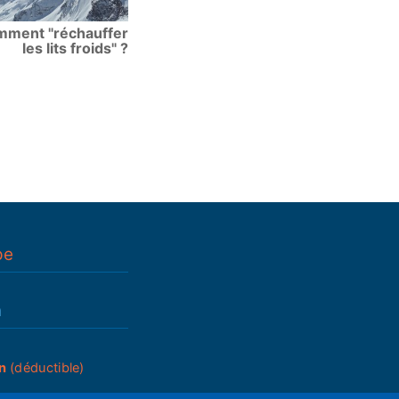
ment "réchauffer
les lits froids" ?
pe
n
n
(déductible)