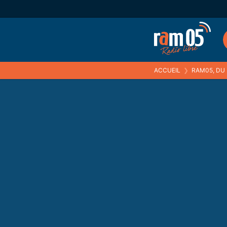
ACCUEIL
❯
RAM05, DU