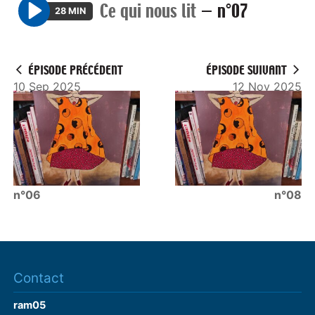
Ce qui nous lit
—
n°07
28 MIN
P
l
a
ÉPISODE PRÉCÉDENT
ÉPISODE SUIVANT
y
10 Sep 2025
12 Nov 2025
n°06
n°08
Contact
ram05