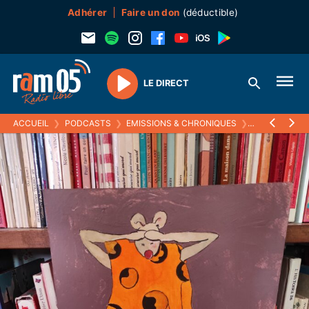
Adhérer
Faire un don
(déductible)
LE DIRECT
Play
ACCUEIL
❯
PODCASTS
❯
EMISSIONS & CHRONIQUES
❯
CE QUI NOUS 