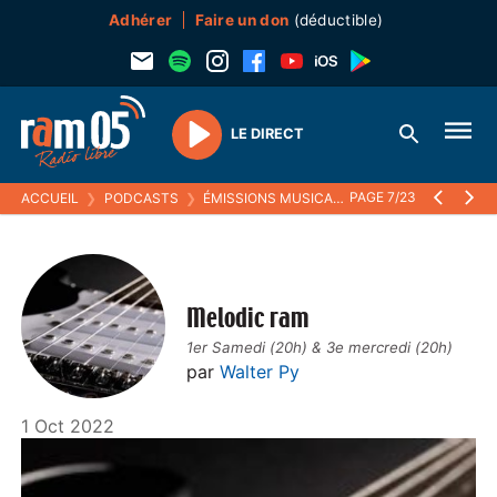
Adhérer
Faire un don
(déductible)
LE DIRECT
Play
PAGE 7/23
ACCUEIL
❯
PODCASTS
❯
ÉMISSIONS MUSICALES
❯
MELODIC RAM
Melodic ram
1er Samedi (20h) & 3e mercredi (20h)
par
Walter Py
1 Oct 2022