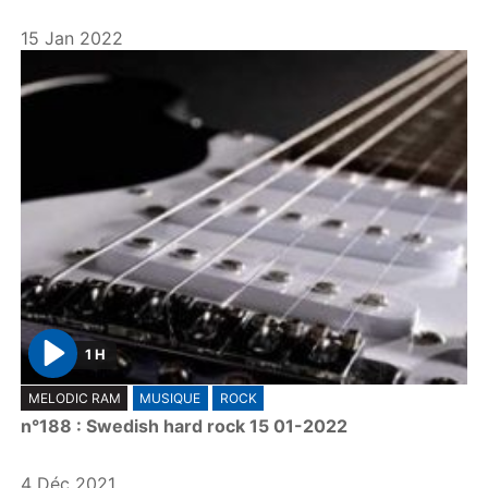
y
15 Jan 2022
1 H
P
MELODIC RAM
MUSIQUE
ROCK
l
n°188 : Swedish hard rock 15 01-2022
a
y
4 Déc 2021