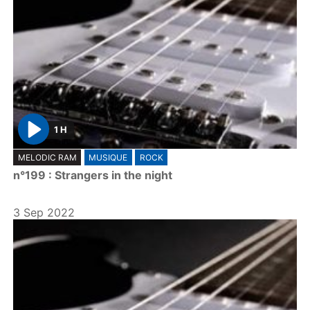
1 H
P
MELODIC RAM
MUSIQUE
ROCK
l
n°199 : Strangers in the night
a
y
3 Sep 2022