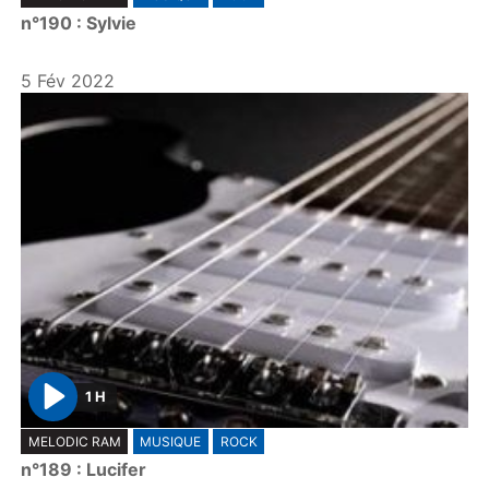
l
n°190 : Sylvie
a
y
5 Fév 2022
1 H
P
MELODIC RAM
MUSIQUE
ROCK
l
n°189 : Lucifer
a