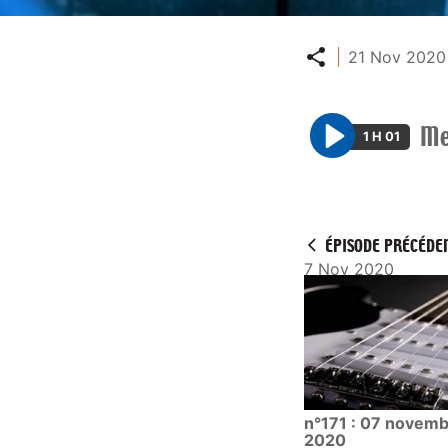
Partager
21 Nov 2020 
Me
1 H 01
P
l
a
y
ÉPISODE PRÉCÉDE
7 Nov 2020
n°171 : 07 novem
2020