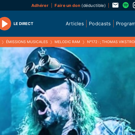
Adhérer
Faire un don
(déductible)
Articles
Podcasts
Progra
LE DIRECT
Play
❯
ÉMISSIONS MUSICALES
❯
MELODIC RAM
❯
N°172 : ; THOMAS VIKSTROM 21 