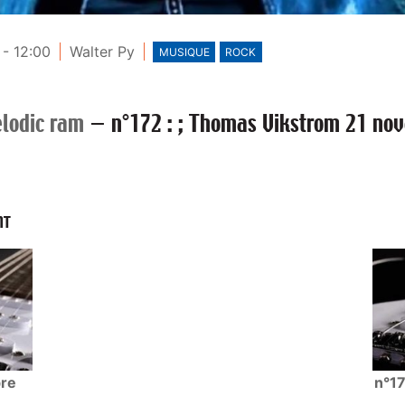
- 12:00
Walter Py
MUSIQUE
ROCK
lodic ram
—
n°172 : ; Thomas Vikstrom 21 no
NT
bre
n°17