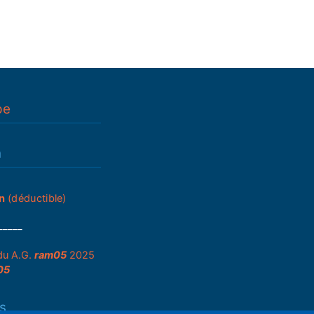
pe
n
n
(déductible)
_____
du A.G.
ram05
2025
05
s