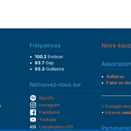
Fréquences
Notre équi
100.2
Embrun
93.7
Gap
Associatio
93.3
Guillestre
Adhérer
Faire un do
Retrouvez-nous sur
______________
Spotify
Instagram
x
• Compte-ren
Facebook
•
Intranet
ram
Youtube
L'application iOS
Partenariat