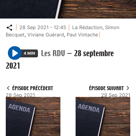
Partager
28 Sep 2021 - 12:45
La Rédaction
,
Simon
Becquet
,
Viviane Guérard
,
Paul Vintache
Les RDV
—
28 septembre
4 MIN
P
2021
l
a
y
ÉPISODE PRÉCÉDENT
ÉPISODE SUIVANT
28 Sep 2021
29 Sep 2021