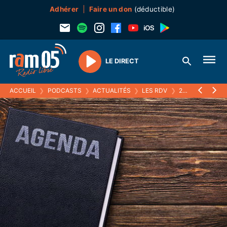
Adhérer
Faire un don
(déductible)
LE DIRECT
Play
ACCUEIL
❯
PODCASTS
❯
ACTUALITÉS
❯
LES RDV
❯
28 SEPTEMBRE 2021