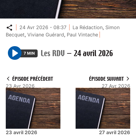
Partager
24 Avr 2026 - 08:37
La Rédaction
,
Simon
Becquet
,
Viviane Guérard
,
Paul Vintache
Les RDV
—
24 avril 2026
7 MIN
P
l
a
ÉPISODE PRÉCÉDENT
ÉPISODE SUIVANT
y
23 Avr 2026
27 Avr 2026
23 avril 2026
27 avril 2026