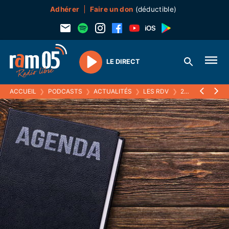
Adhérer
Faire un don
(déductible)
LE DIRECT
Play
ACCUEIL
❯
PODCASTS
❯
ACTUALITÉS
❯
LES RDV
❯
24 AVRIL 2026