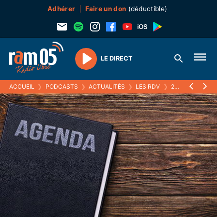
Adhérer
Faire un don
(déductible)
LE DIRECT
Play
ACCUEIL
❯
PODCASTS
❯
ACTUALITÉS
❯
LES RDV
❯
23 AVRIL 2026