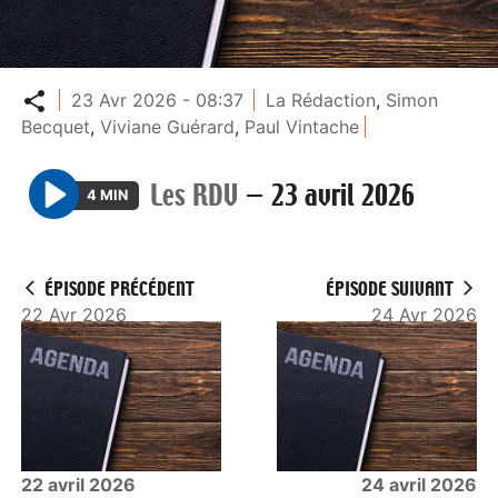
Partager
23 Avr 2026 - 08:37
La Rédaction
,
Simon
Becquet
,
Viviane Guérard
,
Paul Vintache
Les RDV
—
23 avril 2026
4 MIN
P
l
a
ÉPISODE PRÉCÉDENT
ÉPISODE SUIVANT
y
22 Avr 2026
24 Avr 2026
22 avril 2026
24 avril 2026