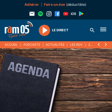
Adhérer
Faire un don
(déductible)
LE DIRECT
Play
ACCUEIL
❯
PODCASTS
❯
ACTUALITÉS
❯
LES RDV
❯
27 AVRIL 2026