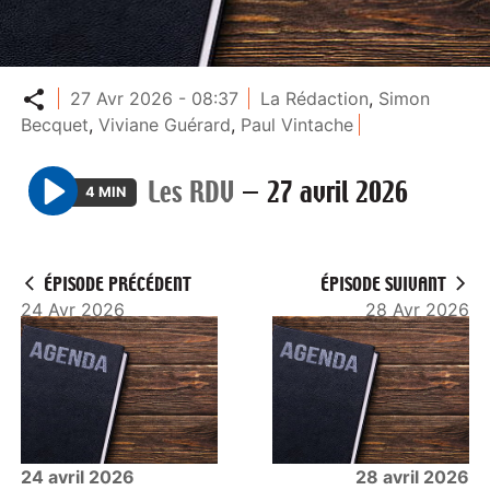
Partager
27 Avr 2026 - 08:37
La Rédaction
,
Simon
Becquet
,
Viviane Guérard
,
Paul Vintache
Les RDV
—
27 avril 2026
4 MIN
P
l
a
ÉPISODE PRÉCÉDENT
ÉPISODE SUIVANT
y
24 Avr 2026
28 Avr 2026
24 avril 2026
28 avril 2026