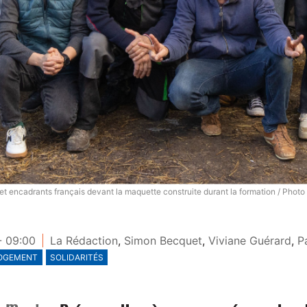
et encadrants français devant la maquette construite durant la formation / Photo 
- 09:00
La Rédaction
,
Simon Becquet
,
Viviane Guérard
,
P
OGEMENT
SOLIDARITÉS