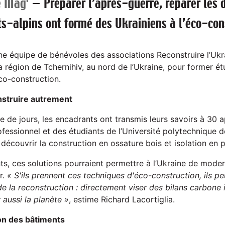
e Mag'
—
Préparer l’après-guerre, réparer les 
s-alpins ont formé des Ukrainiens à l’éco-con
e équipe de bénévoles des associations Reconstruire l’Uk
a région de Tchernihiv, au nord de l’Ukraine, pour former ét
co-construction.
struire autrement
e de jours, les encadrants ont transmis leurs savoirs à 30 
fessionnel et des étudiants de l’Université polytechnique d
e découvrir la construction en ossature bois et isolation en pa
nts, ces solutions pourraient permettre à l’Ukraine de mode
r.
« S'ils prennent ces techniques d'éco-construction, ils p
 la reconstruction : directement viser des bilans carbone 
r aussi la planète »
, estime Richard Lacortiglia.
tion des bâtiments