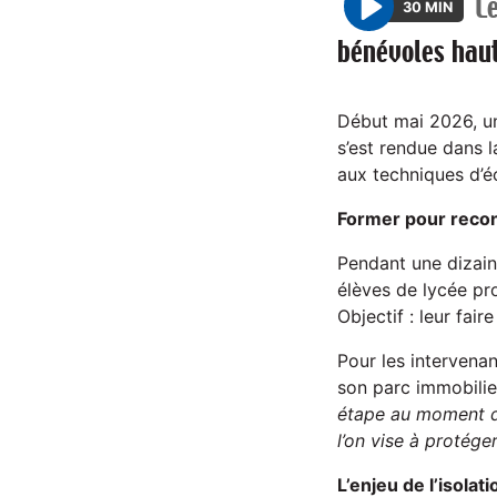
L
30 MIN
P
bénévoles haut
l
a
y
Début mai 2026, un
s’est rendue dans l
aux techniques d’é
Former pour recon
Pendant une dizain
élèves de lycée pro
Objectif : leur fair
Pour les intervena
son parc immobilie
étape au moment de
l’on vise à protége
L’enjeu de l’isola