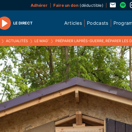
Adhérer
Faire un don
(déductible)
Articles
Podcasts
Progra
LE DIRECT
Play
❯
ACTUALITÉS
❯
LE MAG'
❯
PRÉPARER L’APRÈS-GUERRE, RÉPARER LES DÉGÂTS : DES BÉNÉVOLES HAUTS-ALPINS ONT FORMÉ DES UKRAI