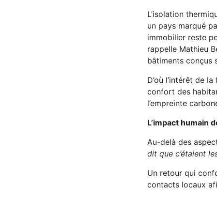
L’isolation thermiq
un pays marqué par
immobilier reste p
rappelle Mathieu Be
bâtiments conçus 
D’où l’intérêt de l
confort des habitan
l’empreinte carbon
L’impact humain d
Au-delà des aspect
dit que c’étaient l
Un retour qui conf
contacts locaux af