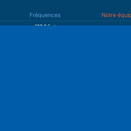
Fréquences
Notre équi
100.2
Embrun
93.7
Gap
Associatio
93.3
Guillestre
S
Adhérer
Faire un do
Retrouvez-nous sur
______________
Spotify
Instagram
x
• Compte-ren
Facebook
•
Intranet
ram
Youtube
L'application iOS
Partenariat
L'application Android
Notre politi
Nos conditi
Nous soutenir
Mentions l