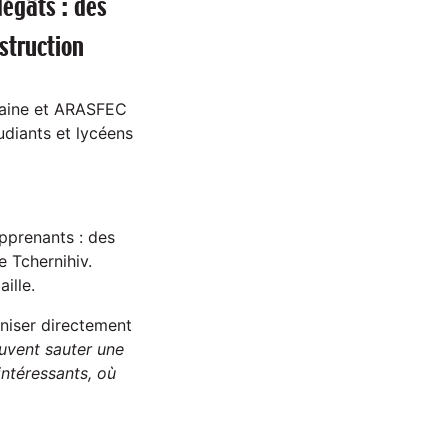
dégâts : des
struction
raine et ARASFEC
udiants et lycéens
apprenants : des
e Tchernihiv.
ille.
rniser directement
euvent sauter une
intéressants, où