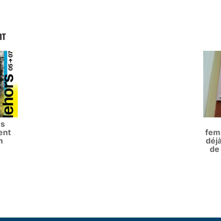
NT
es
ent
fem
n
déj
de