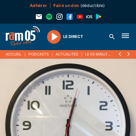
Adhérer
Faire un don
(déductible)
LE DIRECT
Play
ACCUEIL
❯
PODCASTS
❯
ACTUALITÉS
❯
LE 05 MINUTES
❯
LE RÉCAP