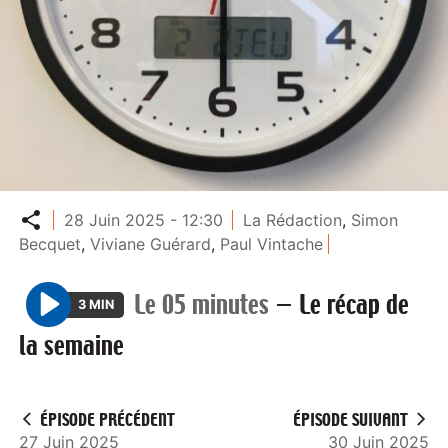
Partager
28 Juin 2025 - 12:30
La Rédaction
,
Simon
Becquet
,
Viviane Guérard
,
Paul Vintache
Le 05 minutes
—
Le récap de
3 MIN
P
la semaine
l
a
y
ÉPISODE PRÉCÉDENT
ÉPISODE SUIVANT
27 Juin 2025
30 Juin 2025