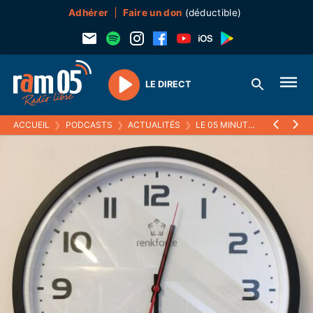
Adhérer
Faire un don
(déductible)
LE DIRECT
Play
ACCUEIL
❯
PODCASTS
❯
ACTUALITÉS
❯
LE 05 MINUTES
❯
05 DÉCE