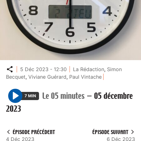
Partager
5 Déc 2023 - 12:30
La Rédaction
,
Simon
Becquet
,
Viviane Guérard
,
Paul Vintache
Le 05 minutes
—
05 décembre
7 MIN
P
2023
l
a
y
ÉPISODE PRÉCÉDENT
ÉPISODE SUIVANT
4 Déc 2023
6 Déc 2023