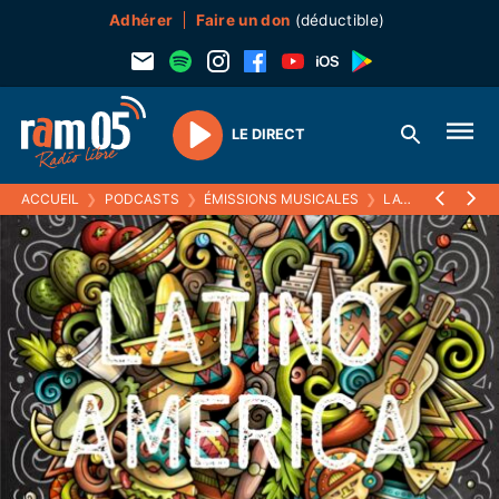
Adhérer
Faire un don
(déductible)
LE DIRECT
Play
ACCUEIL
❯
PODCASTS
❯
ÉMISSIONS MUSICALES
❯
LATINO AMERICA