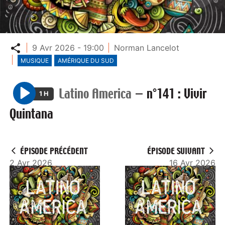
Partager
9 Avr 2026 - 19:00
Norman Lancelot
MUSIQUE
AMÉRIQUE DU SUD
Latino America
—
n°141 : Vivir
1 H
P
Quintana
l
a
y
ÉPISODE PRÉCÉDENT
ÉPISODE SUIVANT
2 Avr 2026
16 Avr 2026