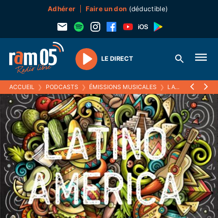
Adhérer
Faire un don
(déductible)
LE DIRECT
Play
ACCUEIL
❯
PODCASTS
❯
ÉMISSIONS MUSICALES
❯
LATINO AMERICA