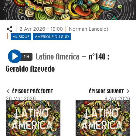
Partager
2 Avr 2026 - 19:00
Norman Lancelot
MUSIQUE
AMÉRIQUE DU SUD
Latino America
—
n°140 :
1 H
P
Geraldo Azevedo
l
a
y
ÉPISODE PRÉCÉDENT
ÉPISODE SUIVANT
26 Mar 2026
9 Avr 2026