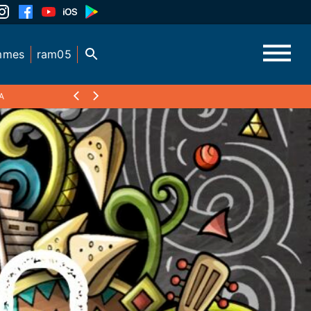
mmes
ram05
A