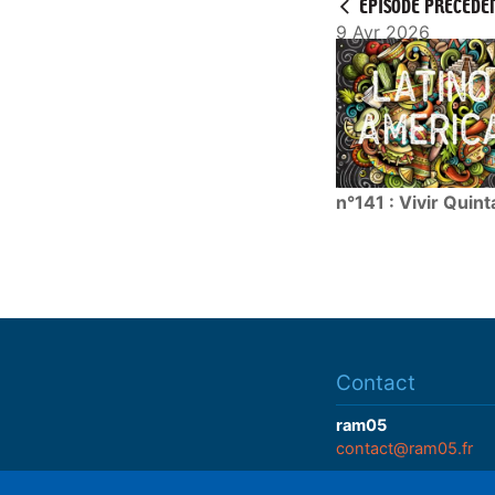
ÉPISODE PRÉCÉDE
9 Avr 2026
n°141 : Vivir Quin
Contact
ram05
contact@ram05.fr