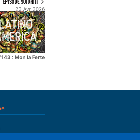
ÉPISODE SUIVANT
23 Avr 2026
°143 : Mon la Ferte
pe
n