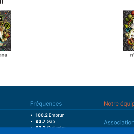
NT
tana
n
Fréquences
Notre équi
100.2
Embrun
93.7
Gap
Associatio
93.3
Guillestre