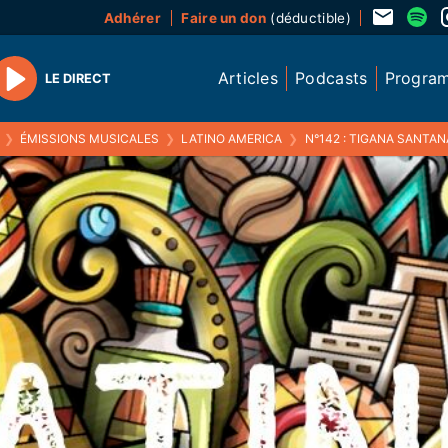
Adhérer
Faire un don
(déductible)
Articles
Podcasts
Progra
LE DIRECT
Play
❯
ÉMISSIONS MUSICALES
❯
LATINO AMERICA
❯
N°142 : TIGANA SANTAN