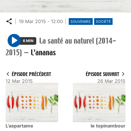
Partager
19 Mar 2015 - 12:00
SOUVENIRS
SOCIÉTÉ
La santé au naturel (2014-
6 MIN
P
2015)
—
L'ananas
l
a
y
ÉPISODE PRÉCÉDENT
ÉPISODE SUIVANT
12 Mar 2015
26 Mar 2015
L'aspartame
le topinambour