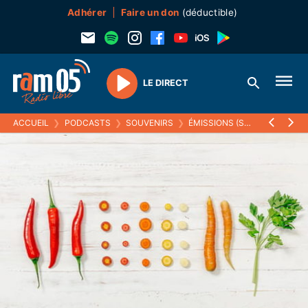
Adhérer
Faire un don
(déductible)
LE DIRECT
Play
ACCUEIL
❯
PODCASTS
❯
SOUVENIRS
❯
ÉMISSIONS (SOUVENIRS)
❯