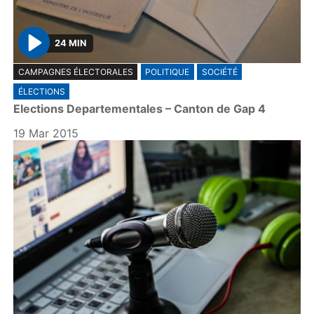
24 MIN
P
CAMPAGNES ÉLECTORALES
POLITIQUE
SOCIÉTÉ
l
ÉLECTIONS
a
Elections Departementales – Canton de Gap 4
y
19 Mar 2015