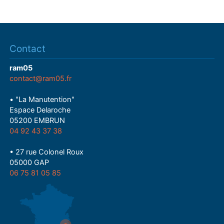
y
Contact
ram05
contact@ram05.fr
• "La Manutention"
Espace Delaroche
05200 EMBRUN
04 92 43 37 38
• 27 rue Colonel Roux
05000 GAP
06 75 81 05 85