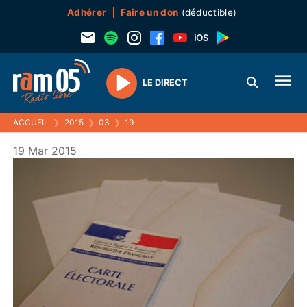
Adhérer
Faire un don
(déductible)
LE DIRECT
Play
ACCUEIL
❯
2015
❯
03
❯
19
19 Mar 2015