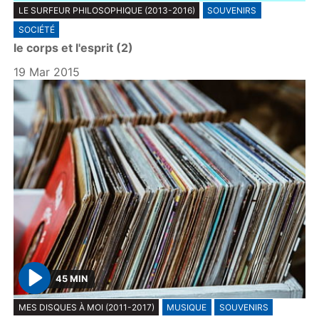
LE SURFEUR PHILOSOPHIQUE (2013-2016)
SOUVENIRS
l
SOCIÉTÉ
a
le corps et l'esprit (2)
y
19 Mar 2015
45 MIN
P
MES DISQUES À MOI (2011-2017)
MUSIQUE
SOUVENIRS
l