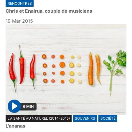
RENCONTRES
a
Chris et Enairua, couple de musiciens
y
19 Mar 2015
6 MIN
P
LA SANTÉ AU NATUREL (2014-2015)
SOUVENIRS
SOCIÉTÉ
l
L'ananas
a