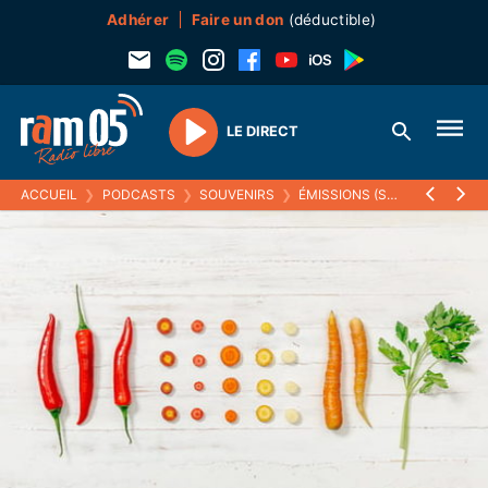
Adhérer
Faire un don
(déductible)
LE DIRECT
Play
ACCUEIL
❯
PODCASTS
❯
SOUVENIRS
❯
ÉMISSIONS (SOUVENIRS)
❯