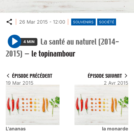
Partager
26 Mar 2015 - 12:00
SOUVENIRS
SOCIÉTÉ
La santé au naturel (2014-
4 MIN
P
2015)
—
le topinambour
l
a
y
ÉPISODE PRÉCÉDENT
ÉPISODE SUIVANT
19 Mar 2015
2 Avr 2015
L'ananas
la monarde