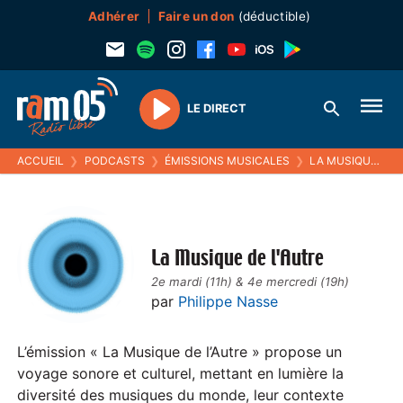
Adhérer
Faire un don
(déductible)
LE DIRECT
Play
ACCUEIL
❯
PODCASTS
❯
ÉMISSIONS MUSICALES
❯
LA MUSIQUE DE L'AUTRE
La Musique de l'Autre
2e mardi (11h) & 4e mercredi (19h)
par
Philippe Nasse
L’émission « La Musique de l’Autre » propose un
voyage sonore et culturel, mettant en lumière la
diversité des musiques du monde, leur contexte