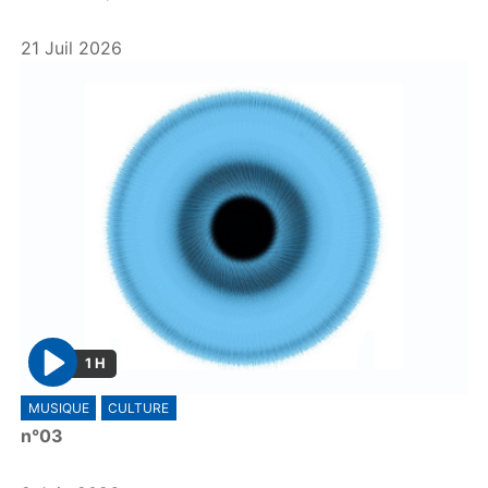
21 Juil 2026
1 H
P
MUSIQUE
CULTURE
l
n°03
a
y