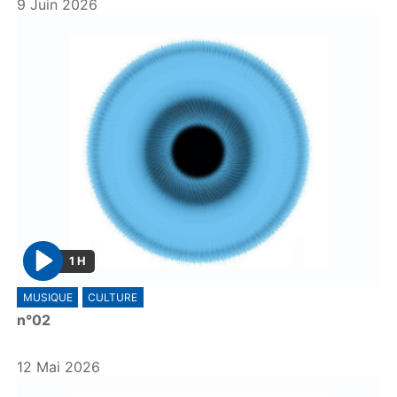
9 Juin 2026
1 H
P
MUSIQUE
CULTURE
l
n°02
a
y
12 Mai 2026