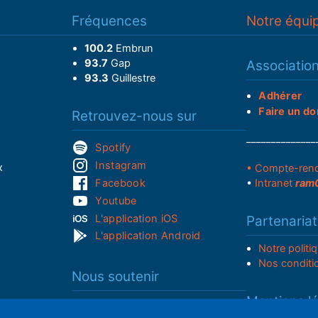
Fréquences
Notre équi
100.2
Embrun
93.7
Gap
Associatio
93.3
Guillestre
Adhérer
Faire un do
Retrouvez-nous sur
______________
Spotify
Instagram
x
• Compte-ren
Facebook
•
Intranet
ram
Youtube
L'application iOS
Partenariat
L'application Android
Notre politi
Nos conditi
Nous soutenir
Mentions l
Adhérer à notre radio associative