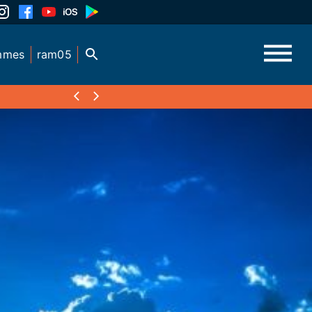
mmes
ram05