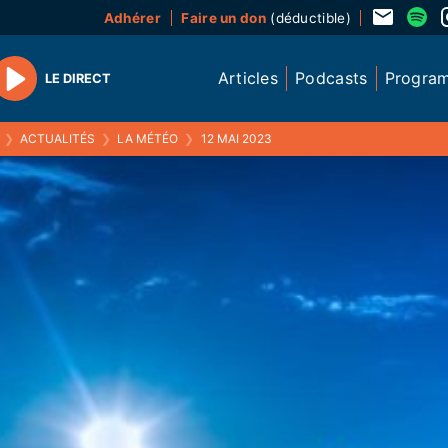
Adhérer
Faire un don
(déductible)
Articles
Podcasts
Progra
LE DIRECT
Play
❯
ACTUALITÉS
❯
LA MÉTÉO
❯
12 MAI 2023