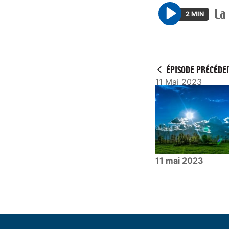
La
2 MIN
P
l
a
y
ÉPISODE PRÉCÉDE
11 Mai 2023
11 mai 2023