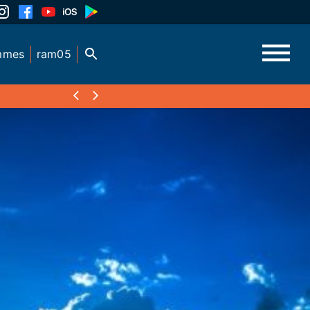
mmes
ram05