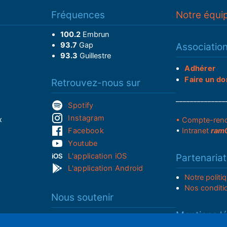
Fréquences
Notre équi
100.2
Embrun
93.7
Gap
Associatio
93.3
Guillestre
Adhérer
Faire un do
Retrouvez-nous sur
______________
Spotify
Instagram
x
• Compte-ren
Facebook
•
Intranet
ram
Youtube
L'application iOS
Partenariat
L'application Android
Notre politi
Nos conditi
Nous soutenir
Mentions l
Adhérer à notre radio associative