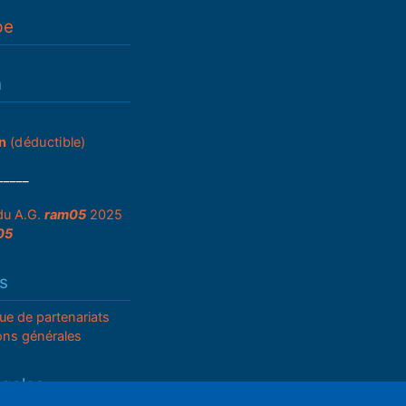
pe
n
n
(déductible)
_____
du A.G.
ram05
2025
05
s
que de partenariats
ons générales
égales