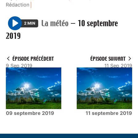
Rédaction
La météo
—
10 septembre
2 MIN
P
2019
l
a
y
ÉPISODE PRÉCÉDENT
ÉPISODE SUIVANT
9 Sep 2019
11 Sep 2019
09 septembre 2019
11 septembre 2019