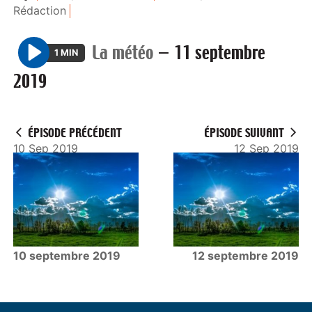
Rédaction
La météo
—
11 septembre
1 MIN
P
2019
l
a
y
ÉPISODE PRÉCÉDENT
ÉPISODE SUIVANT
10 Sep 2019
12 Sep 2019
10 septembre 2019
12 septembre 2019