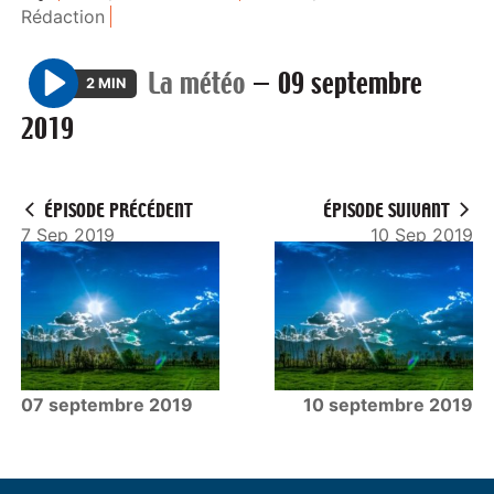
Rédaction
La météo
—
09 septembre
2 MIN
P
2019
l
a
y
ÉPISODE PRÉCÉDENT
ÉPISODE SUIVANT
7 Sep 2019
10 Sep 2019
07 septembre 2019
10 septembre 2019