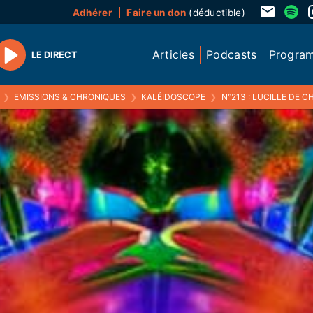
Adhérer
Faire un don
(déductible)
Articles
Podcasts
Progra
LE DIRECT
Play
❯
EMISSIONS & CHRONIQUES
❯
KALÉIDOSCOPE
❯
N°213 : LUCILLE DE CH