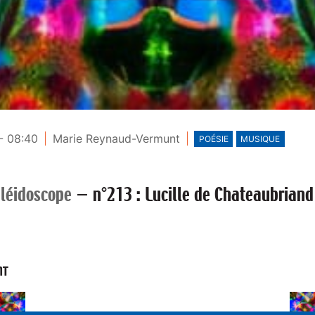
- 08:40
Marie Reynaud-Vermunt
POÉSIE
MUSIQUE
léidoscope
—
n°213 : Lucille de Chateaubriand
NT