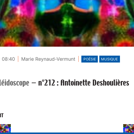
- 08:40
Marie Reynaud-Vermunt
POÉSIE
MUSIQUE
léidoscope
—
n°212 : Antoinette Deshoulières
NT