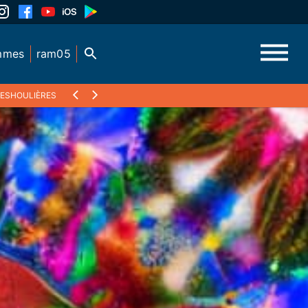
mmes
ram05
DESHOULIÈRES