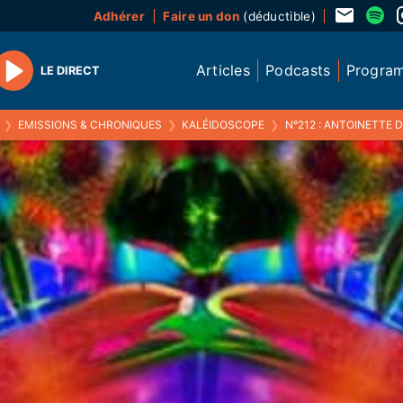
Adhérer
Faire un don
(déductible)
Articles
Podcasts
Progra
LE DIRECT
Play
❯
EMISSIONS & CHRONIQUES
❯
KALÉIDOSCOPE
❯
N°212 : ANTOINETTE 