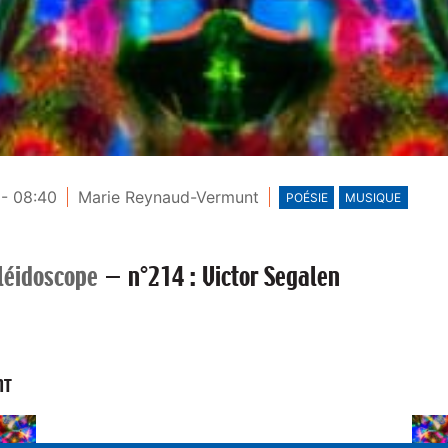
- 08:40
Marie Reynaud-Vermunt
POÉSIE
MUSIQUE
léidoscope
—
n°214 : Victor Segalen
NT