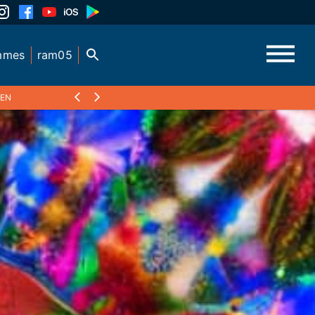
mmes
ram05
LEN