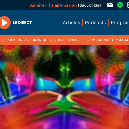
Adhérer
Faire un don
(déductible)
Articles
Podcasts
Progra
LE DIRECT
Play
❯
EMISSIONS & CHRONIQUES
❯
KALÉIDOSCOPE
❯
N°214 : VICTOR SEGA