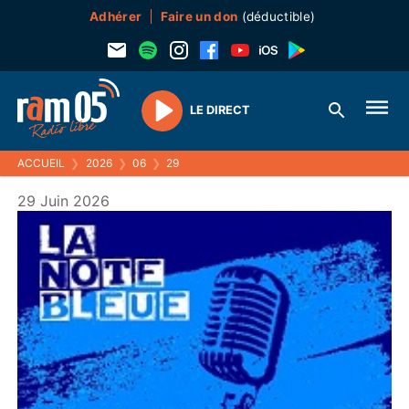
Adhérer
Faire un don
(déductible)
LE DIRECT
Play
ACCUEIL
❯
2026
❯
06
❯
29
29 Juin 2026