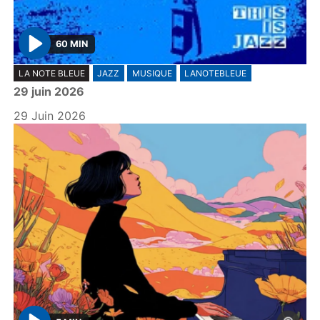
60 MIN
P
LA NOTE BLEUE
JAZZ
MUSIQUE
LANOTEBLEUE
l
29 juin 2026
a
y
29 Juin 2026