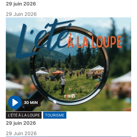
29 juin 2026
a
y
29 Juin 2026
30 MIN
P
L'ÉTÉ À LA LOUPE
TOURISME
l
29 juin 2026
a
y
29 Juin 2026