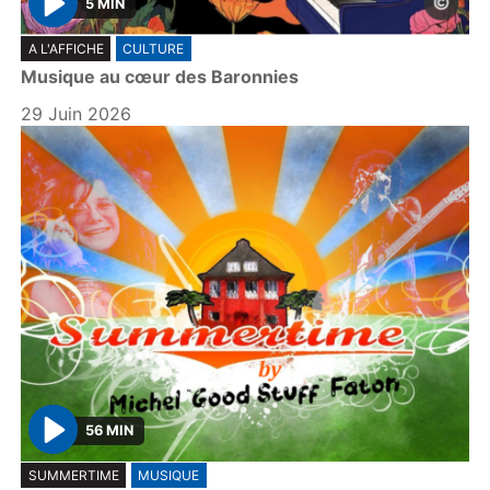
5 MIN
P
A L'AFFICHE
CULTURE
l
Musique au cœur des Baronnies
a
y
29 Juin 2026
56 MIN
P
SUMMERTIME
MUSIQUE
l