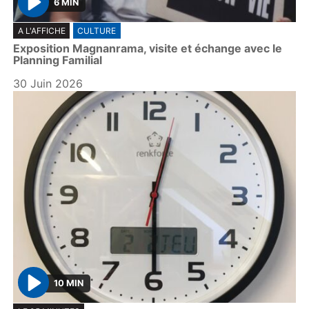
6 MIN
P
A L'AFFICHE
CULTURE
l
Exposition Magnanrama, visite et échange avec le
a
Planning Familial
y
30 Juin 2026
10 MIN
P