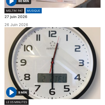
60 MIN
P
MELTIN' PAT
MUSIQUE
l
27 juin 2026
a
y
26 Juin 2026
9 MIN
P
LE 05 MINUTES
l