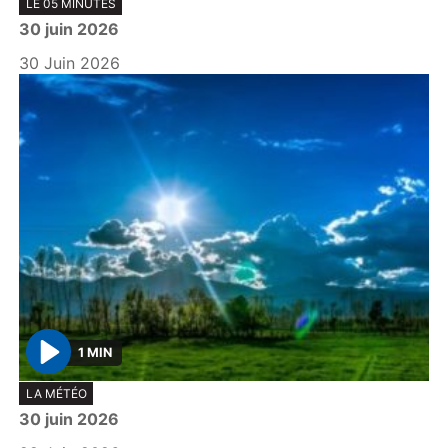
LE 05 MINUTES
l
30 juin 2026
a
y
30 Juin 2026
1 MIN
P
LA MÉTÉO
l
30 juin 2026
a
y