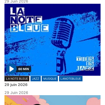
29 Juin 2026
60 MIN
P
LA NOTE BLEUE
JAZZ
MUSIQUE
LANOTEBLEUE
l
29 juin 2026
a
y
29 Juin 2026