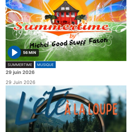
56 MIN
P
SUMMERTIME
MUSIQUE
l
29 juin 2026
a
y
29 Juin 2026