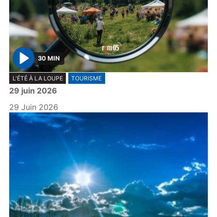
30 MIN
P
L'ÉTÉ À LA LOUPE
TOURISME
l
29 juin 2026
a
y
29 Juin 2026