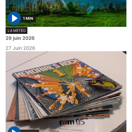
1 MIN
P
LA MÉTÉO
l
29 juin 2026
a
y
27 Juin 2026