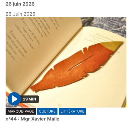
26 juin 2026
a
y
26 Juin 2026
29 MIN
P
MARQUE-PAGE
CULTURE
LITTÉRATURE
l
n°44 : Mgr Xavier Malle
a
y