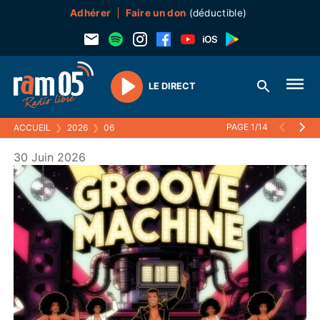
Adhérer
Faire un don
(déductible)
LE DIRECT
Play
PAGE 1/14
ACCUEIL
❯
2026
❯
06
30 Juin 2026