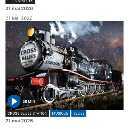
LE 05 MINUTES
l
21 mai 2026
a
y
21 Mai 2026
58 MIN
P
CROSS BLUES STATION
MUSIQUE
BLUES
l
21 mai 2026
a
y