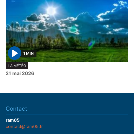
1 MIN
P
LA MÉTÉO
l
21 mai 2026
a
y
Contact
ram05
contact@ram05.fr