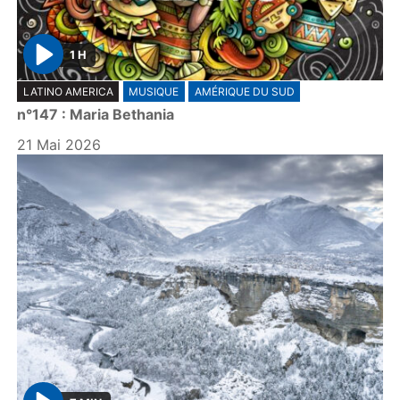
1 H
P
LATINO AMERICA
MUSIQUE
AMÉRIQUE DU SUD
l
n°147 : Maria Bethania
a
y
21 Mai 2026