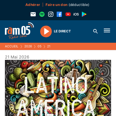
Adhérer
Faire un don
(déductible)
LE DIRECT
Play
ACCUEIL
❯
2026
❯
05
❯
21
21 Mai 2026