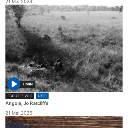
21 Mai 2026
7 MIN
P
ECOUTEZ VOIR
ARTS
l
Angola, Jo Ratcliffe
a
y
21 Mai 2026