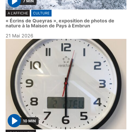
7 MIN
P
A L'AFFICHE
CULTURE
l
« Écrins de Queyras », exposition de photos de
a
nature à la Maison de Pays à Embrun
y
21 Mai 2026
10 MIN
P