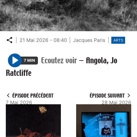
Partager
21 Mai 2026 - 08:40
Jacques Paris
ARTS
Ecoutez voir
—
Angola, Jo
7 MIN
P
Ratcliffe
l
a
y
ÉPISODE PRÉCÉDENT
ÉPISODE SUIVANT
7 Mai 2026
28 Mai 2026