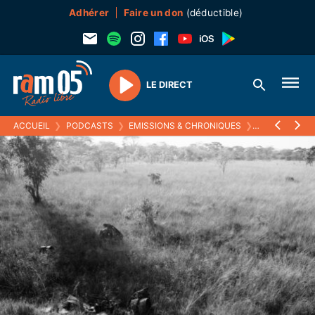
Adhérer
Faire un don
(déductible)
LE DIRECT
Play
ACCUEIL
❯
PODCASTS
❯
EMISSIONS & CHRONIQUES
❯
ECOUTEZ VOI