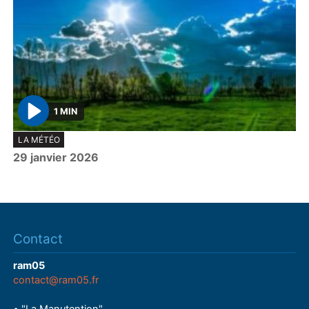
1 MIN
P
LA MÉTÉO
l
29 janvier 2026
a
y
Contact
ram05
contact@ram05.fr
• "La Manutention"