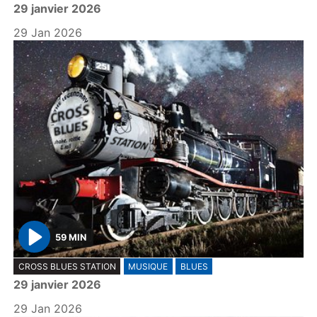
29 janvier 2026
a
y
29 Jan 2026
59 MIN
P
CROSS BLUES STATION
MUSIQUE
BLUES
l
29 janvier 2026
a
y
29 Jan 2026