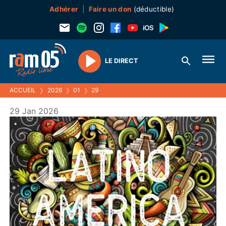
Adhérer
Faire un don
(déductible)
LE DIRECT
Play
ACCUEIL
❯
2026
❯
01
❯
29
29 Jan 2026