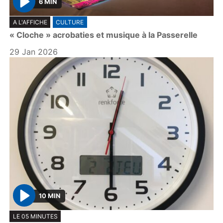
6 MIN
P
A L'AFFICHE
CULTURE
l
« Cloche » acrobaties et musique à la Passerelle
a
y
29 Jan 2026
10 MIN
P
LE 05 MINUTES
l