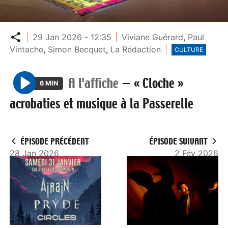
Partager
29 Jan 2026 - 12:35
Viviane Guérard
,
Paul
Vintache
,
Simon Becquet
,
La Rédaction
CULTURE
A l'affiche
—
« Cloche »
6 MIN
P
acrobaties et musique à la Passerelle
l
a
y
ÉPISODE PRÉCÉDENT
ÉPISODE SUIVANT
28 Jan 2026
2 Fév 2026