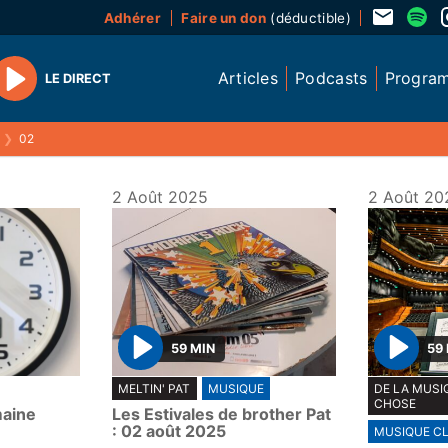
Adhérer
Faire un don
(déductible)
Articles
Podcasts
Progra
LE DIRECT
Play
❯
02
2 Août 2025
2 Août 20
59 MIN
59
P
P
MELTIN' PAT
MUSIQUE
DE LA MUSI
l
l
CHOSE
maine
Les Estivales de brother Pat
a
a
: 02 août 2025
MUSIQUE C
y
y