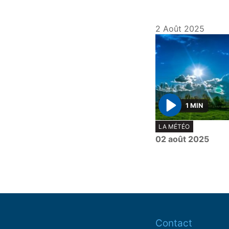
2 Août 2025
1 MIN
P
LA MÉTÉO
l
02 août 2025
a
y
Contact