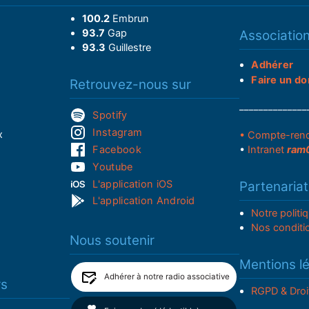
100.2
Embrun
93.7
Gap
Associatio
93.3
Guillestre
Adhérer
Faire un do
Retrouvez-nous sur
______________
Spotify
Instagram
x
• Compte-ren
Facebook
•
Intranet
ram
Youtube
L'application iOS
Partenariat
L'application Android
Notre politi
Nos conditi
Nous soutenir
Mentions l
Adhérer à notre radio associative
rs
RGPD & Droi