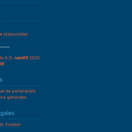
n
n
(déductible)
_____
du A.G.
ram05
2025
05
s
que de partenariats
ons générales
égales
ts d'auteur