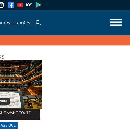
mmes
ram05
25
 MIN
QUE AVANT TOUTE
LASSIQUE