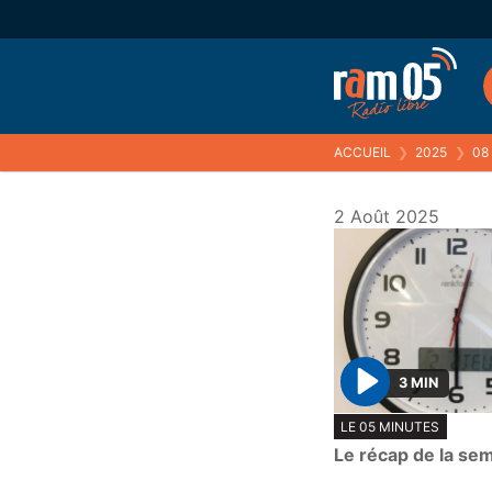
ACCUEIL
❯
2025
❯
08
2 Août 2025
3 MIN
P
LE 05 MINUTES
l
Le récap de la se
a
y