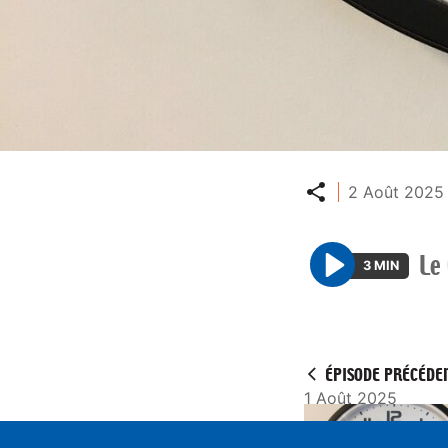
Partager
2 Août 2025 
Le
3 MIN
P
l
a
y
ÉPISODE PRÉCÉDE
1 Août 2025