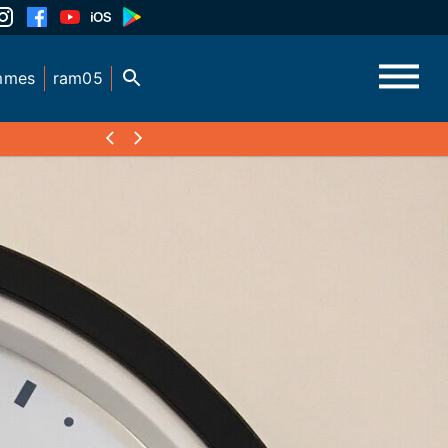
mmes
ram05