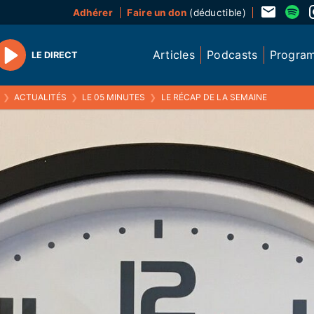
Adhérer
Faire un don
(déductible)
Articles
Podcasts
Progra
LE DIRECT
Play
❯
ACTUALITÉS
❯
LE 05 MINUTES
❯
LE RÉCAP DE LA SEMAINE