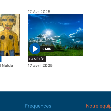
17 Avr 2025
2 MIN
P
LA MÉTÉO
l
l Nolde
17 avril 2025
a
y
Fréquences
Notre équi