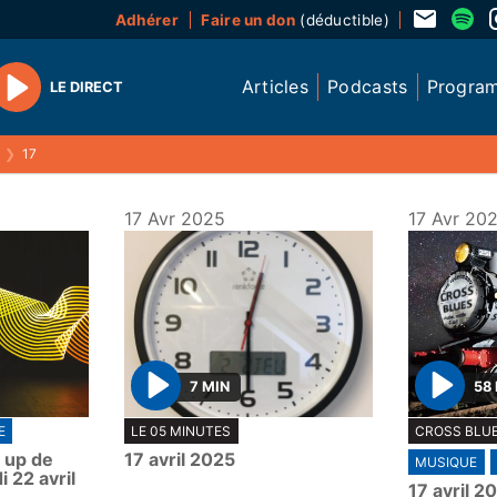
Adhérer
Faire un don
(déductible)
Articles
Podcasts
Progra
LE DIRECT
Play
❯
17
17 Avr 2025
17 Avr 20
7 MIN
58
P
P
E
LE 05 MINUTES
CROSS BLUE
l
l
d up de
17 avril 2025
MUSIQUE
a
a
 22 avril
17 avril 2
y
y