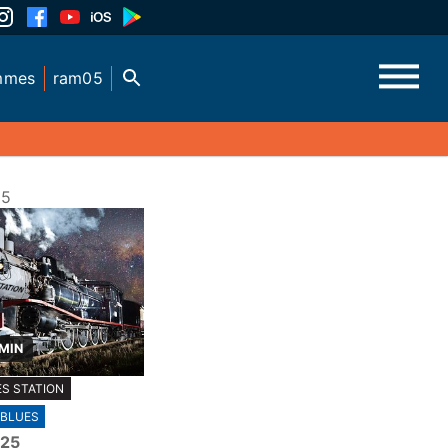
mmes
ram05
25
 MIN
S STATION
BLUES
025