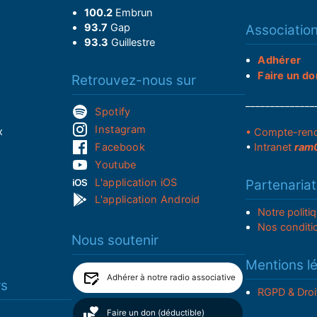
100.2
Embrun
93.7
Gap
Associatio
93.3
Guillestre
Adhérer
Faire un do
Retrouvez-nous sur
______________
Spotify
Instagram
x
• Compte-ren
Facebook
•
Intranet
ram
Youtube
L'application iOS
Partenariat
L'application Android
Notre politi
Nos conditi
Nous soutenir
Mentions l
Adhérer à notre radio associative
rs
RGPD & Droi
Faire un don (déductible)