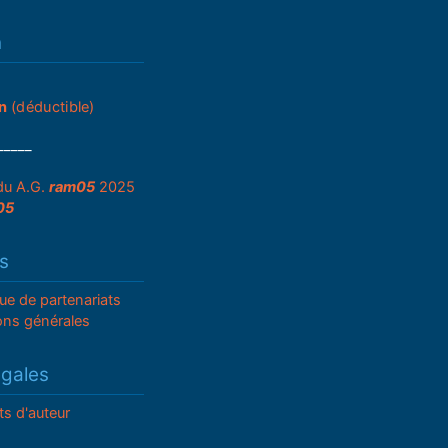
n
n
(déductible)
_____
du A.G.
ram05
2025
05
s
que de partenariats
ons générales
égales
ts d'auteur