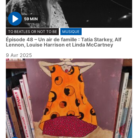
59 MIN
P
TO BEATLES OR NOT TO BE
MUSIQUE
l
Épisode 48 – Un air de famille : Tatia Starkey, Alf
a
Lennon, Louise Harrison et Linda McCartney
y
9 Avr 2025