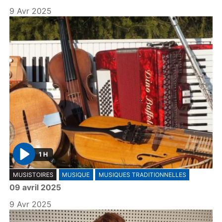
y
9 Avr 2025
1 H
P
MUSISTOIRES
MUSIQUE
MUSIQUES TRADITIONNELLES
l
09 avril 2025
a
y
9 Avr 2025