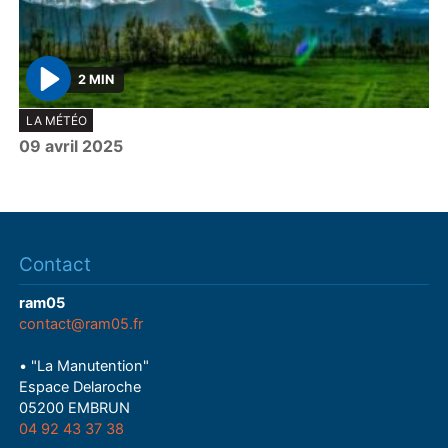
2 MIN
P
LA MÉTÉO
l
09 avril 2025
a
y
Contact
ram05
contact@ram05.fr
• "La Manutention"
Espace Delaroche
05200 EMBRUN
04 92 43 37 38