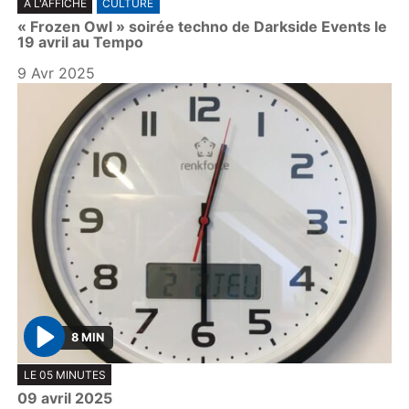
A L'AFFICHE
CULTURE
l
« Frozen Owl » soirée techno de Darkside Events le
a
19 avril au Tempo
y
9 Avr 2025
8 MIN
P
LE 05 MINUTES
l
09 avril 2025
a