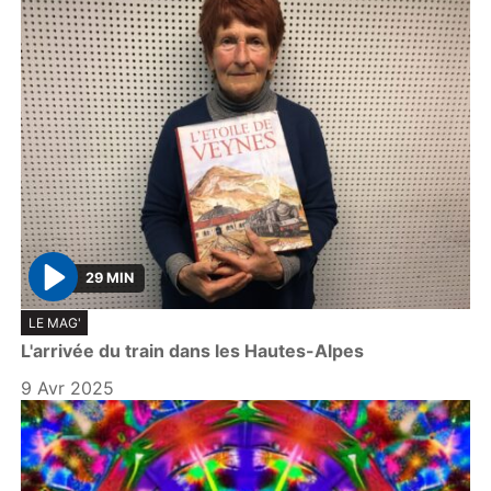
29 MIN
P
LE MAG'
l
L'arrivée du train dans les Hautes-Alpes
a
y
9 Avr 2025