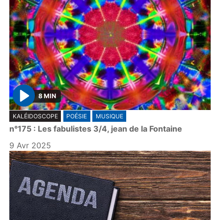
8 MIN
P
KALÉIDOSCOPE
POÉSIE
MUSIQUE
l
n°175 : Les fabulistes 3/4, jean de la Fontaine
a
y
9 Avr 2025