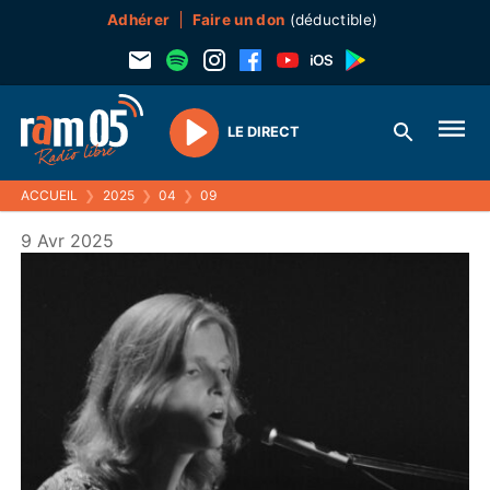
Adhérer
Faire un don
(déductible)
LE DIRECT
Play
ACCUEIL
❯
2025
❯
04
❯
09
9 Avr 2025