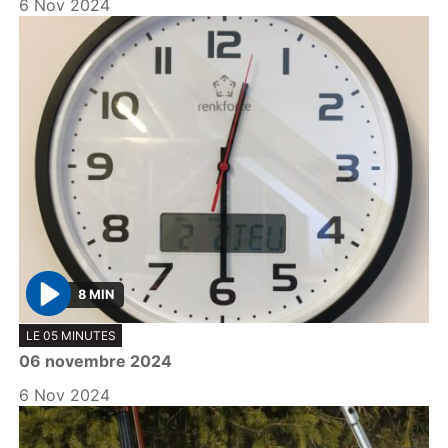
6 Nov 2024
8 MIN
P
LE 05 MINUTES
l
06 novembre 2024
a
y
6 Nov 2024