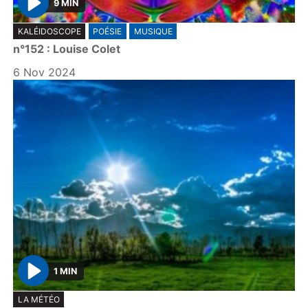
9 MIN
P
KALÉIDOSCOPE
POÉSIE
MUSIQUE
l
n°152 : Louise Colet
a
y
6 Nov 2024
1 MIN
P
LA MÉTÉO
l