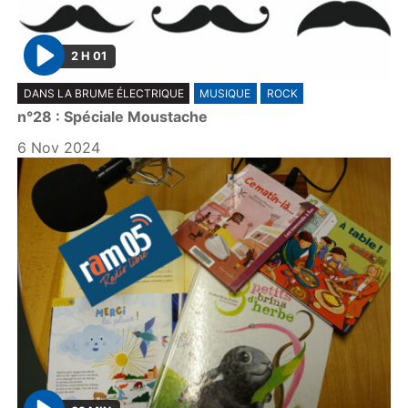
2 H 01
P
DANS LA BRUME ÉLECTRIQUE
MUSIQUE
ROCK
l
n°28 : Spéciale Moustache
a
y
6 Nov 2024