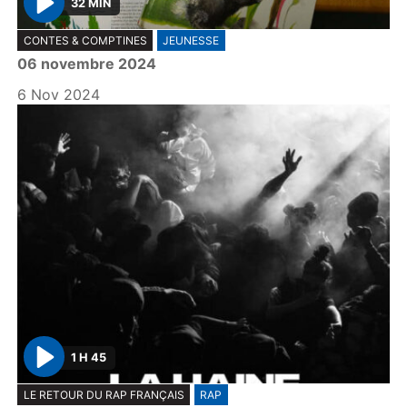
32 MIN
P
CONTES & COMPTINES
JEUNESSE
l
06 novembre 2024
a
y
6 Nov 2024
1 H 45
P
LE RETOUR DU RAP FRANÇAIS
RAP
l