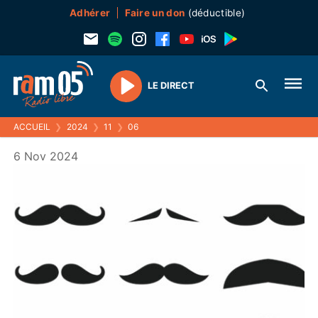
Adhérer
Faire un don
(déductible)
LE DIRECT
Play
ACCUEIL
❯
2024
❯
11
❯
06
6 Nov 2024