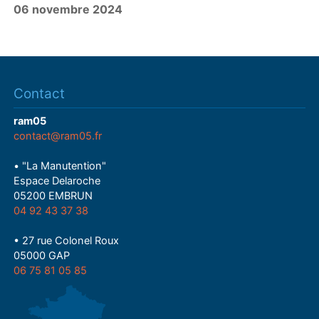
06 novembre 2024
a
y
Contact
ram05
contact@ram05.fr
• "La Manutention"
Espace Delaroche
05200 EMBRUN
04 92 43 37 38
• 27 rue Colonel Roux
05000 GAP
06 75 81 05 85