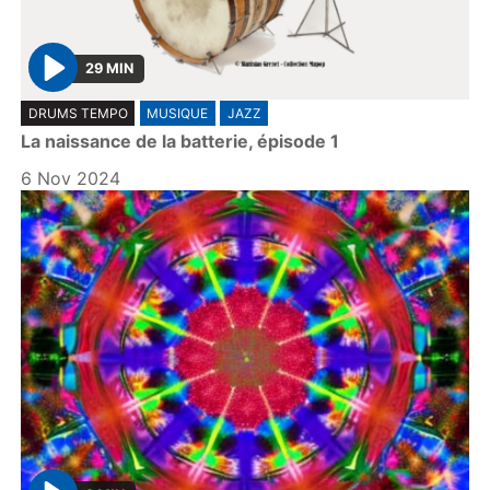
29 MIN
P
DRUMS TEMPO
MUSIQUE
JAZZ
l
La naissance de la batterie, épisode 1
a
y
6 Nov 2024