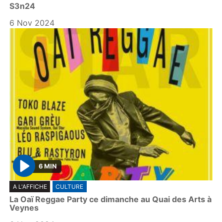
S3n24
a
y
6 Nov 2024
6 MIN
P
A L'AFFICHE
CULTURE
l
La Oaï Reggae Party ce dimanche au Quai des Arts à
a
Veynes
y