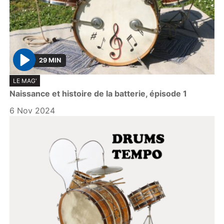
29 MIN
P
LE MAG'
l
Naissance et histoire de la batterie, épisode 1
a
y
6 Nov 2024