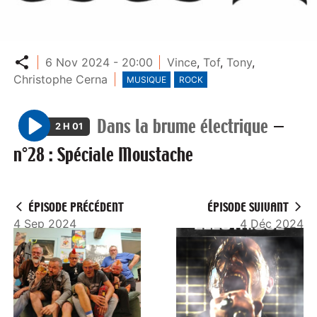
Partager
6 Nov 2024 - 20:00
Vince
,
Tof
,
Tony
,
Christophe Cerna
MUSIQUE
ROCK
Dans la brume électrique
—
2 H 01
P
n°28 : Spéciale Moustache
l
a
y
ÉPISODE PRÉCÉDENT
ÉPISODE SUIVANT
4 Sep 2024
4 Déc 2024