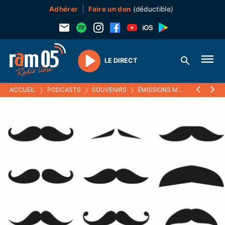
Adhérer
Faire un don
(déductible)
LE DIRECT
Play
ACCUEIL
❯
PODCASTS
❯
SOUVENIRS
❯
ÉMISSIONS MUSICALES (SOUVENIRS)