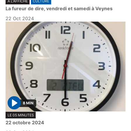
A L'AFFICHE
CULTURE
l
La fureur de dire, vendredi et samedi à Veynes
a
y
22 Oct 2024
8 MIN
P
LE 05 MINUTES
l
22 octobre 2024
a
y