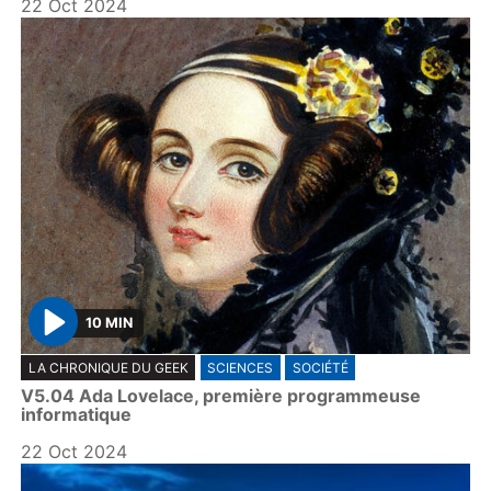
22 Oct 2024
10 MIN
P
LA CHRONIQUE DU GEEK
SCIENCES
SOCIÉTÉ
l
V5.04 Ada Lovelace, première programmeuse
a
informatique
y
22 Oct 2024