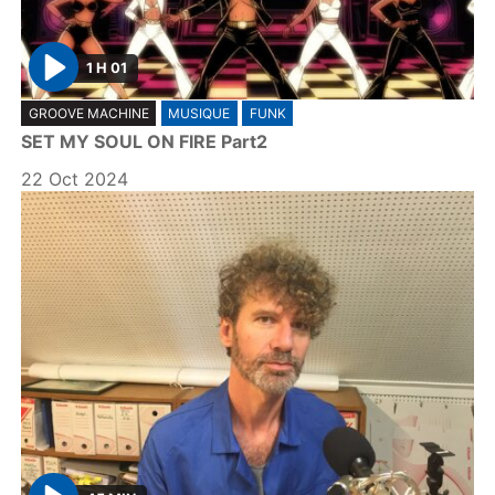
1 H 01
P
GROOVE MACHINE
MUSIQUE
FUNK
l
SET MY SOUL ON FIRE Part2
a
y
22 Oct 2024