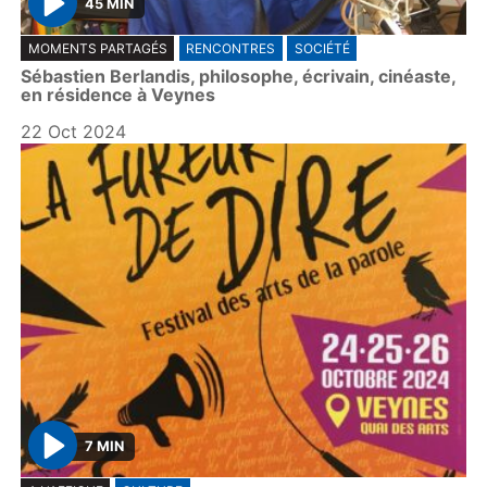
45 MIN
P
MOMENTS PARTAGÉS
RENCONTRES
SOCIÉTÉ
l
Sébastien Berlandis, philosophe, écrivain, cinéaste,
a
en résidence à Veynes
y
22 Oct 2024
7 MIN
P