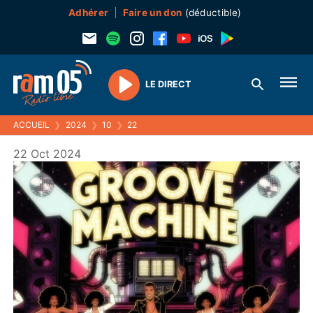
Adhérer
Faire un don
(déductible)
LE DIRECT
Play
ACCUEIL
❯
2024
❯
10
❯
22
22 Oct 2024