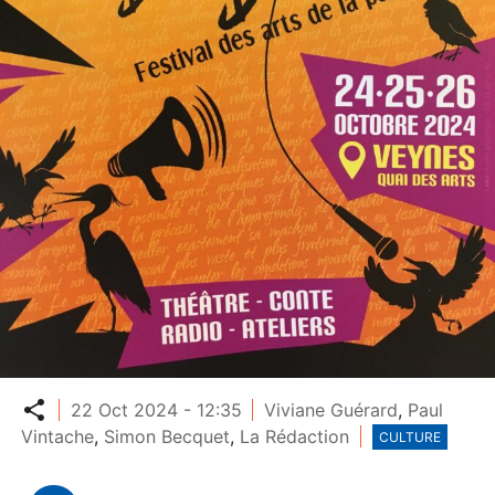
Partager
22 Oct 2024 - 12:35
Viviane Guérard
,
Paul
Vintache
,
Simon Becquet
,
La Rédaction
CULTURE