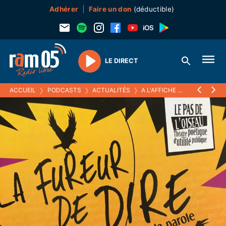
Adhérer
Faire un don
(déductible)
LE DIRECT
Play
ACCUEIL
❯
PODCASTS
❯
ACTUALITÉS
❯
A L'AFFICHE
❯
LA FUREUR D