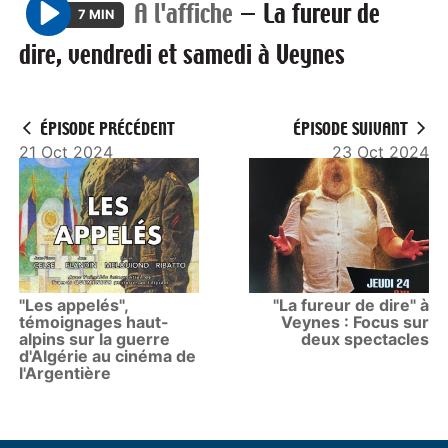
A l'affiche
—
La fureur de
7 MIN
P
dire, vendredi et samedi à Veynes
l
a
y
ÉPISODE PRÉCÉDENT
ÉPISODE SUIVANT
21 Oct 2024
23 Oct 2024
"Les appelés",
"La fureur de dire" à
témoignages haut-
Veynes : Focus sur
alpins sur la guerre
deux spectacles
d'Algérie au cinéma de
l'Argentière